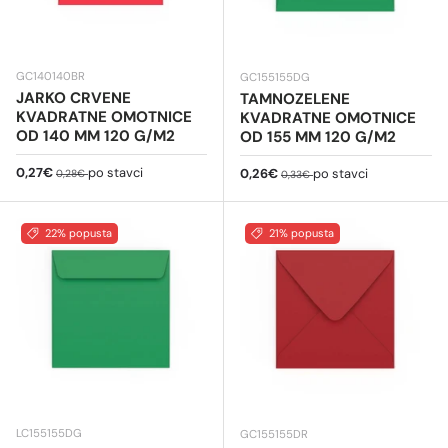
GC140140BR
GC155155DG
JARKO CRVENE
TAMNOZELENE
KVADRATNE OMOTNICE
KVADRATNE OMOTNICE
OD 140 MM 120 G/M2
OD 155 MM 120 G/M2
Cijena na sniženju
Redovna cijena
0,27€
po stavci
Cijena na sniženju
Redovna cijena
0,26€
po stavci
0,28€
0,33€
22% popusta
21% popusta
LC155155DG
GC155155DR