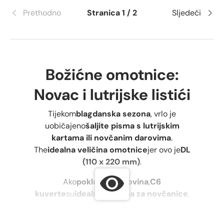
Prethodno
Stranica 1 / 2
Sljedeći
Božićne omotnice:
Novac i lutrijske listići
Tijekom
blagdanska sezona
, vrlo je
uobičajeno
šaljite pisma s lutrijskim
kartama ili novčanim darovima
.
The
idealna veličina omotnice
jer ovo je
DL
(110 x 220 mm)
.
Ako
poklon je gotovina
,
C6
kuverte
su
idealna veličina za novčanice
,
što ih čini odličnima za oboje
novčani
pokloni za blagdane
i
Božićne čestitke
.