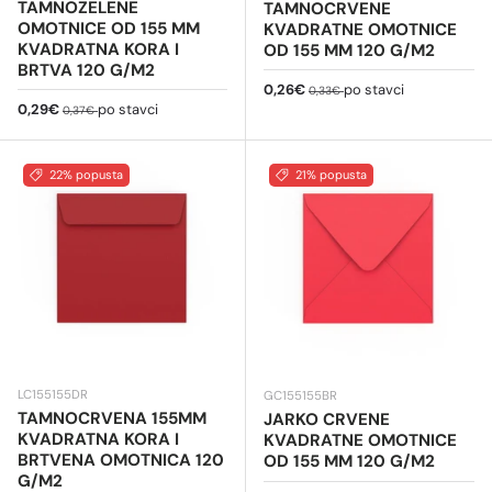
TAMNOZELENE
TAMNOCRVENE
OMOTNICE OD 155 MM
KVADRATNE OMOTNICE
KVADRATNA KORA I
OD 155 MM 120 G/M2
BRTVA 120 G/M2
Cijena na sniženju
Redovna cijena
0,26€
po stavci
0,33€
Cijena na sniženju
Redovna cijena
0,29€
po stavci
0,37€
22% popusta
21% popusta
LC155155DR
GC155155BR
TAMNOCRVENA 155MM
JARKO CRVENE
KVADRATNA KORA I
KVADRATNE OMOTNICE
BRTVENA OMOTNICA 120
OD 155 MM 120 G/M2
G/M2