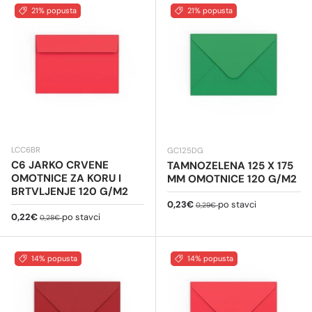
21% popusta
21% popusta
LCC6BR
GC125DG
C6 JARKO CRVENE
TAMNOZELENA 125 X 175
OMOTNICE ZA KORU I
MM OMOTNICE 120 G/M2
BRTVLJENJE 120 G/M2
Cijena na sniženju
Redovna cijena
0,23€
po stavci
0,29€
Cijena na sniženju
Redovna cijena
0,22€
po stavci
0,28€
14% popusta
14% popusta