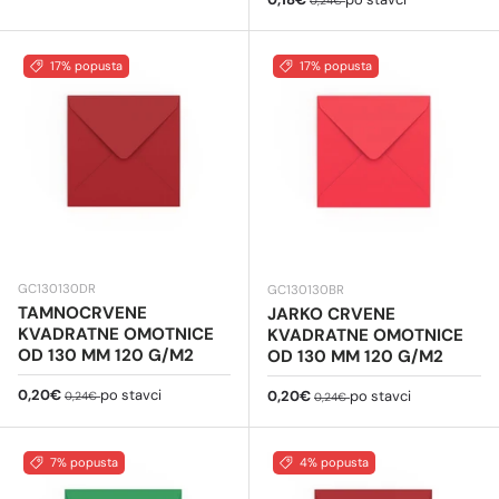
0,24€
17% popusta
17% popusta
GC130130DR
GC130130BR
TAMNOCRVENE
JARKO CRVENE
KVADRATNE OMOTNICE
KVADRATNE OMOTNICE
OD 130 MM 120 G/M2
OD 130 MM 120 G/M2
Cijena na sniženju
Redovna cijena
0,20€
po stavci
Cijena na sniženju
Redovna cijena
0,20€
po stavci
0,24€
0,24€
7% popusta
4% popusta