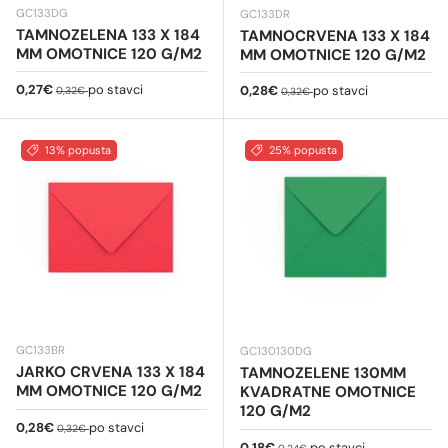
GC133DG
GC133DR
TAMNOZELENA 133 X 184
TAMNOCRVENA 133 X 184
MM OMOTNICE 120 G/M2
MM OMOTNICE 120 G/M2
Cijena na sniženju
Redovna cijena
0,27€
po stavci
Cijena na sniženju
Redovna cijena
0,28€
po stavci
0,32€
0,32€
13% popusta
25% popusta
GC133BR
GC130130DG
JARKO CRVENA 133 X 184
TAMNOZELENE 130MM
MM OMOTNICE 120 G/M2
KVADRATNE OMOTNICE
120 G/M2
Cijena na sniženju
Redovna cijena
0,28€
po stavci
0,32€
Cijena na sniženju
Redovna cijena
0,18€
po stavci