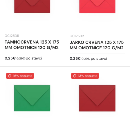
GC125DR
GC125BR
TAMNOCRVENA 125 X 175
JARKO CRVENA 125 X 175
MM OMOTNICE 120 G/M2
MM OMOTNICE 120 G/M2
Cijena na sniženju
Redovna cijena
0,25€
po stavci
Cijena na sniženju
Redovna cijena
0,25€
po stavci
0,29€
0,29€
16% popusta
13% popusta