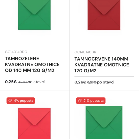
GC140140DG
GC140140DR
TAMNOZELENE
TAMNOCRVENE 140MM
KVADRATNE OMOTNICE
KVADRATNE OMOTNICE
OD 140 MM 120 G/M2
120 G/M2
Cijena na sniženju
Redovna cijena
0,25€
po stavci
Cijena na sniženju
Redovna cijena
0,26€
po stavci
0,27€
0,27€
4% popusta
21% popusta