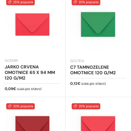
25% popusta
20% popusta
GC65BR
GCC7DG
JARKO CRVENA
C7 TAMNOZELENE
OMOTNICE 65 X 94 MM
OMOTNICE 120 G/M2
120 G/M2
Cijena na sniženju
Redovna cijena
0,12€
po stavci
0,15€
Cijena na sniženju
Redovna cijena
0,09€
po stavci
0,12€
20% popusta
20% popusta