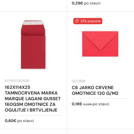
Redovna cijena
0,29€
po stavci
22% popusta
PLP16211425DR
GCC6BR
162X114X25
C6 JARKO CRVENE
TAMNOCRVENA MARKA
OMOTNICE 120 G/M2
MARQUE LAGANI GUSSET
Cijena na sniženju
Redovna cijena
160GSM OMOTNICE ZA
0,18€
po stavci
0,23€
OGULITJE I BRTVLJENJE
Redovna cijena
0,60€
po stavci