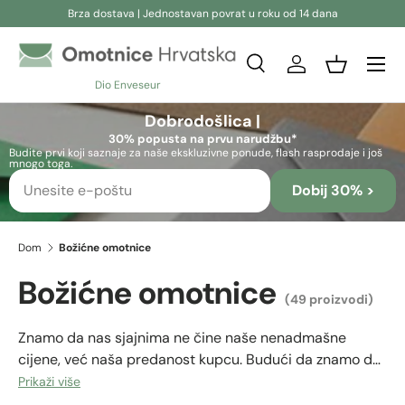
Brza dostava | Jednostavan povrat u roku od 14 dana
Preskoči na sadržaj
Pretraživanje
Prijava
Košara
Dio Enveseur
Pretraživanje
Pretraživanje
Dobrodošlica |
30% popusta na prvu narudžbu*
Budite prvi koji saznaje za naše ekskluzivne ponude, flash rasprodaje i još
mnogo toga.
Dobij 30% >
Dom
Božićne omotnice
Božićne omotnice
(49 proizvodi)
Znamo da nas sjajnima ne čine naše nenadmašne
cijene, već naša predanost kupcu. Budući da znamo da
je naš katalog vrlo opsežan i da imate malo vremena za
Prikaži više
pronalaženje
božićnih omotnica
koje najbolje