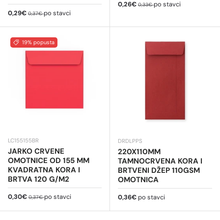
Cijena na sniženju
Redovna cijena
0,26€
po stavci
0,33€
Cijena na sniženju
Redovna cijena
0,29€
po stavci
0,37€
19% popusta
LC155155BR
DRDLPPS
JARKO CRVENE
220X110MM
OMOTNICE OD 155 MM
TAMNOCRVENA KORA I
KVADRATNA KORA I
BRTVENI DŽEP 110GSM
BRTVA 120 G/M2
OMOTNICA
Cijena na sniženju
Redovna cijena
0,30€
po stavci
Redovna cijena
0,36€
po stavci
0,37€