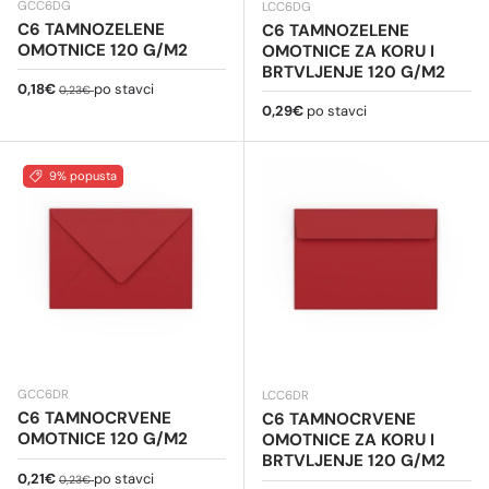
GCC6DG
LCC6DG
C6 TAMNOZELENE
C6 TAMNOZELENE
OMOTNICE 120 G/M2
OMOTNICE ZA KORU I
BRTVLJENJE 120 G/M2
Cijena na sniženju
Redovna cijena
0,18€
po stavci
0,23€
Redovna cijena
0,29€
po stavci
9% popusta
GCC6DR
LCC6DR
C6 TAMNOCRVENE
C6 TAMNOCRVENE
OMOTNICE 120 G/M2
OMOTNICE ZA KORU I
BRTVLJENJE 120 G/M2
Cijena na sniženju
Redovna cijena
0,21€
po stavci
0,23€