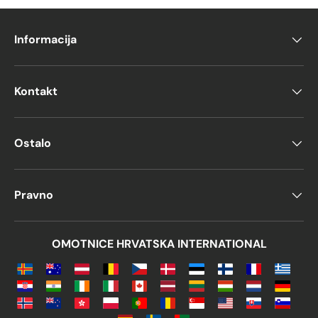
Omotnice za božićne
Informacija
čestitke
Blagdansko vrijeme ne mora biti
odustati od
Kontakt
naših ekološki prihvatljivih vrijednosti
Ako
želite da vaše pismo ima
minimalan utjecaj
na okoliš
,
omotnice od recikliranog
Ostalo
papira
odličan su izbor i
idealno za božićne
čestitke
.
Za
dodatni kapacitet ili zaštita
,
Pravno
razmotrite
reciklirajuće podložene
omotnice
.
OMOTNICE HRVATSKA INTERNATIONAL
Podstavljene vrećice
ili omotnice za