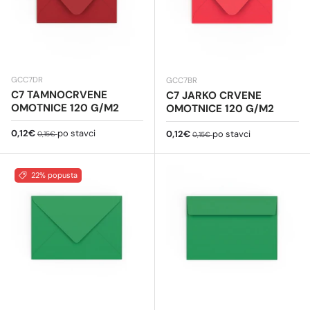
GCC7DR
GCC7BR
C7 TAMNOCRVENE
C7 JARKO CRVENE
OMOTNICE 120 G/M2
OMOTNICE 120 G/M2
Cijena na sniženju
Redovna cijena
0,12€
po stavci
Cijena na sniženju
Redovna cijena
0,12€
po stavci
0,15€
0,15€
22% popusta