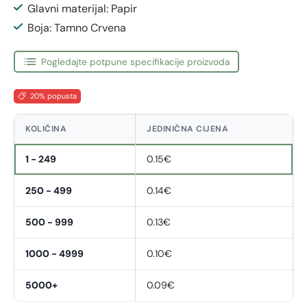
Glavni materijal: Papir
Boja: Tamno Crvena
Pogledajte potpune specifikacije proizvoda
20% popusta
KOLIČINA
JEDINIČNA CIJENA
1 - 249
0.15€
250 - 499
0.14€
500 - 999
0.13€
1000 - 4999
0.10€
5000+
0.09€