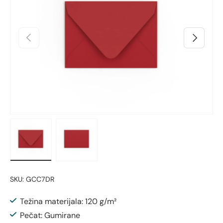
Prethodno
Sljedeći
Učitaj sliku 1 u prikazu galerije
Učitaj sliku 2 u prikazu galerije
SKU:
GCC7DR
Težina materijala: 120 g/m²
Pečat: Gumirane