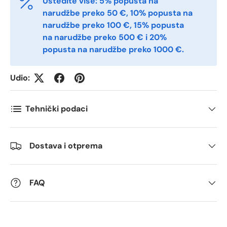
Uštedite više: 5% popusta na
Telefon
narudžbe preko 50 €, 10% popusta na
narudžbe preko 100 €, 15% popusta
na narudžbe preko 500 € i 20%
popusta na narudžbe preko 1000 €.
Postnummer
*
Udio:
Antall
*
Tehnički podaci
Kommentarer
Dostava i otprema
FAQ