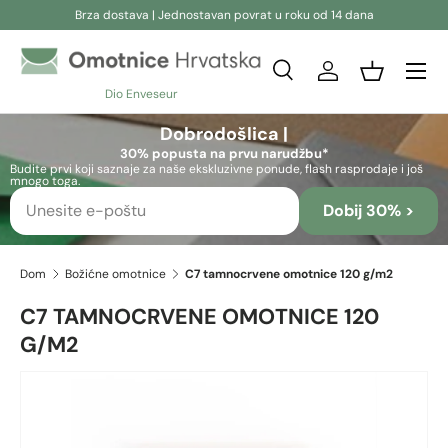
Brza dostava | Jednostavan povrat u roku od 14 dana
Preskoči na sadržaj
Pretraživanje
Prijava
Košara
Dio Enveseur
Pretraživanje
Pretraživanje
Dobrodošlica |
30% popusta na prvu narudžbu*
Budite prvi koji saznaje za naše ekskluzivne ponude, flash rasprodaje i još
mnogo toga.
Dobij 30% >
Dom
Božićne omotnice
C7 tamnocrvene omotnice 120 g/m2
C7 TAMNOCRVENE OMOTNICE 120
G/M2
Preskoči na informacije o proizvodu