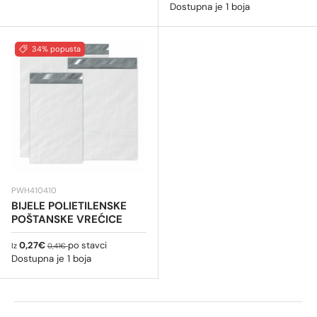
Dostupna je 1 boja
34% popusta
PWH410410
BIJELE POLIETILENSKE
POŠTANSKE VREĆICE
Cijena na sniženju
Redovna cijena
0,27€
po stavci
Iz
0,41€
Dostupna je 1 boja