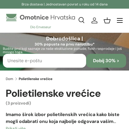
Brza dostava | Jednostavan povrat u roku od 14 dana
Preskoči na sadržaj
Pretraživanje
Prijava
Košara
Dio Enveseur
Pretraživanje
Pretraživanje
Dobrodošlica |
30% popusta na prvu narudžbu*
Budite prvi koji saznaje za naše ekskluzivne ponude, flash rasprodaje i još
mnogo toga.
Dobij 30% >
Dom
Polietilenske vrećice
Polietilenske vrećice
(3 proizvodi)
Imamo širok izbor polietilenskih vrećica kako biste
mogli odabrati onu koja najbolje odgovara vašim
potrebama.
Ove se vrećice obično koriste za pohranu,
Prikaži više