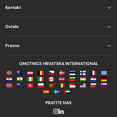
temperature do
120°C
Kontakt
Fleksibilan, a opet izdržljiv
, što ih
čini
vrlo svestran i tražen proizvod
Ostalo
Uobičajene upotrebe
polietilenskih vrećica
Pravno
1. Polietilenske vrećice za
biljke
OMOTNICE HRVATSKA INTERNATIONAL
Često se koristi za
zamotajte cvjetne
bukete, biljke ili osjetljive proizvode
.
Mnogi dobavljači nude
prilagođeni
dizajni s printovima i
bojama
zadovoljiti različite potrebe
PRATITE NAS
kupaca.