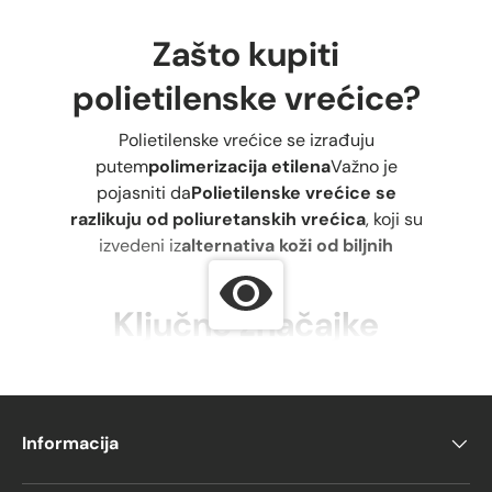
Zašto kupiti
polietilenske vrećice?
Polietilenske vrećice se izrađuju
putem
polimerizacija etilena
Važno je
pojasniti da
Polietilenske vrećice se
razlikuju od poliuretanskih vrećica
, koji su
izvedeni iz
alternativa koži od biljnih
vlakana
.
Ključne značajke
vrećica od polietilena
visoke gustoće
Informacija
Bezbojno, čvrsto i vrlo kruto
Otporno na udarce
i može izdržati