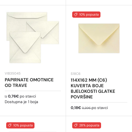
10% popusta
VIB35045
S18C6
PAPIRNATE OMOTNICE
114X162 MM (C6)
OD TRAVE
KUVERTA BOJE
BJELOKOSTI GLATKE
Redovna cijena
0,76€
po stavci
POVRŠINE
Iz
Dostupna je 1 boja
Cijena na sniženju
Redovna cijena
0,18€
po stavci
0,20€
10% popusta
28% popusta