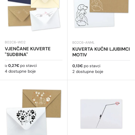
B02C6-WD2
B02C6-ANML
VJENČANE KUVERTE
KUVERTA KUĆNI LJUBIMCI
"SUDBINA"
MOTIV
Redovna cijena
0,27€
po stavci
Redovna cijena
0,13€
po stavci
Iz
4 dostupne boje
2 dostupne boje