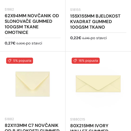
S1862
S18155
62X94MM NOVČANIK OD
155X155MM BJELOKOST
SLONOVAČE GUMMED
KVADRAT GUMMED
100GSM TKANE
100GSM TKANO
OMOTNICE
Cijena na sniženju
Redovna cijena
0,22€
po stavci
0,31€
Cijena na sniženju
Redovna cijena
0,27€
po stavci
0,30€
5% popusta
16% popusta
S1882
S1880215
82X113MM C7 NOVČANIK
80X215MM IVORY
OD BJELOKOSTI GUMMED