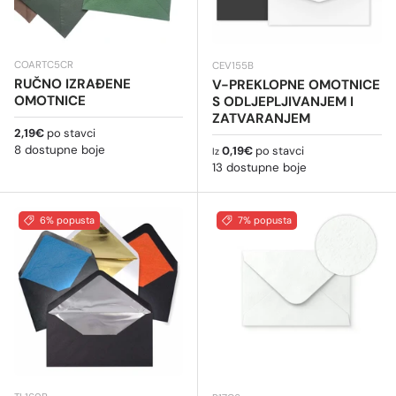
COARTC5CR
CEV155B
RUČNO IZRAĐENE
V-PREKLOPNE OMOTNICE
OMOTNICE
S ODLJEPLJIVANJEM I
ZATVARANJEM
Redovna cijena
2,19€
po stavci
8 dostupne boje
Redovna cijena
0,19€
po stavci
Iz
13 dostupne boje
6% popusta
7% popusta