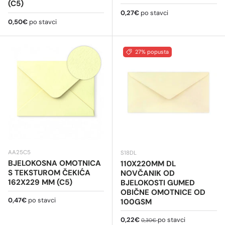
(C5)
Redovna cijena
0,27€
po stavci
Redovna cijena
0,50€
po stavci
27% popusta
AA25C5
S18DL
BJELOKOSNA OMOTNICA
110X220MM DL
S TEKSTUROM ČEKIĆA
NOVČANIK OD
162X229 MM (C5)
BJELOKOSTI GUMED
OBIČNE OMOTNICE OD
Redovna cijena
0,47€
po stavci
100GSM
Cijena na sniženju
Redovna cijena
0,22€
po stavci
0,30€