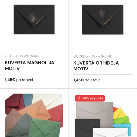
GCC6BL-FLWR-MAG
GCC6BL-FLWR-ORCHID
KUVERTA MAGNOLIJA
KUVERTA ORHIDEJA
MOTIV
MOTIV
Redovna cijena
1,45€
po stavci
Redovna cijena
1,45€
po stavci
24% popusta