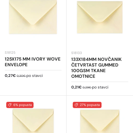
S18125
S18133
125X175 MM IVORY WOVE
133X184MM NOVČANIK
ENVELOPE
ČETVRTAST GUMMED
100GSM TKANE
Cijena na sniženju
Redovna cijena
0,27€
po stavci
OMOTNICE
0,30€
Cijena na sniženju
Redovna cijena
0,21€
po stavci
0,29€
6% popusta
27% popusta