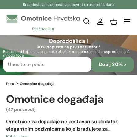
Brza dostava | Jednostavan povrat u roku od 14 dana
Preskoči na sadržaj
Pretraživanje
Prijava
Košara
Dio Enveseur
Pretraživanje
Pretraživanje
Dobrodošlica |
30% popusta na prvu narudžbu*
Budite prvi koji saznaje za naše ekskluzivne ponude, flash rasprodaje i još
mnogo toga.
Dobij 30% >
Dom
Omotnice događaja
Omotnice događaja
(47 proizvodi)
Omotnice za događaje neizostavan su dodatak
elegantnim pozivnicama koje izrađujete za
rođendan, vjenčanje ili bilo koju drugu proslavu.
Prikaži više