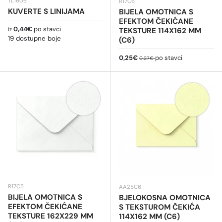
TL160B
R17C6
KUVERTE S LINIJAMA
BIJELA OMOTNICA S
EFEKTOM ČEKIĆANE
Redovna cijena
0,44€
po stavci
TEKSTURE 114X162 MM
Iz
19 dostupne boje
(C6)
Cijena na sniženju
Redovna cijena
0,25€
po stavci
0,27€
R17C5
AA25C6
BIJELA OMOTNICA S
BJELOKOSNA OMOTNICA
EFEKTOM ČEKIĆANE
S TEKSTUROM ČEKIĆA
TEKSTURE 162X229 MM
114X162 MM (C6)