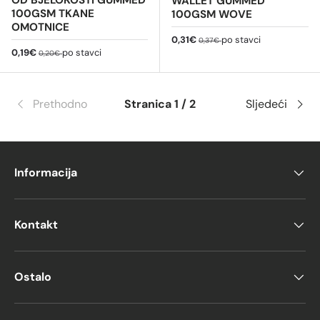
WALLET GUMMED
100GSM TKANE
100GSM WOVE
OMOTNICE
Cijena na sniženju
Redovna cijena
0,31€
po stavci
0,37€
Cijena na sniženju
Redovna cijena
0,19€
po stavci
0,20€
Prethodno
Stranica 1 / 2
Sljedeći
Informacija
Kontakt
Ostalo