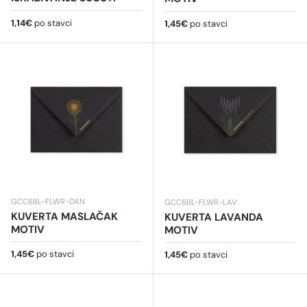
Redovna cijena
1,14€
po stavci
Redovna cijena
1,45€
po stavci
GCC6BL-FLWR-DAN
GCC6BL-FLWR-LAV
KUVERTA MASLAČAK
KUVERTA LAVANDA
MOTIV
MOTIV
Redovna cijena
1,45€
po stavci
Redovna cijena
1,45€
po stavci