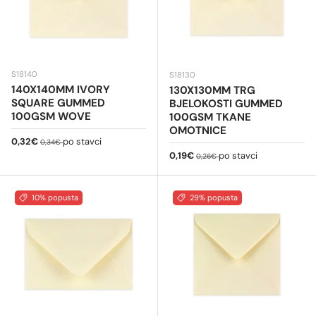
S18140
S18130
140X140MM IVORY
130X130MM TRG
SQUARE GUMMED
BJELOKOSTI GUMMED
100GSM WOVE
100GSM TKANE
OMOTNICE
Cijena na sniženju
Redovna cijena
0,32€
po stavci
0,34€
Cijena na sniženju
Redovna cijena
0,19€
po stavci
0,26€
10% popusta
29% popusta