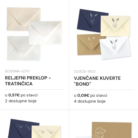
GC65MA-LOV1
C03C6-WD3
RELJEFNI PREKLOP -
VJENČANE KUVERTE
TRATINČICA
"BOND"
Redovna cijena
0,57€
po stavci
Redovna cijena
0,09€
po stavci
Iz
Iz
2 dostupne boje
4 dostupne boje