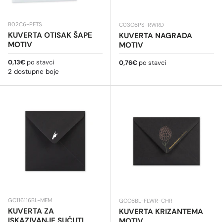
B02C6-PETS
C03C6PS-RWRD
KUVERTA OTISAK ŠAPE
KUVERTA NAGRADA
MOTIV
MOTIV
Redovna cijena
0,13€
po stavci
Redovna cijena
0,76€
po stavci
2 dostupne boje
GC116116BL-MEM
GCC6BL-FLWR-CHR
KUVERTA ZA
KUVERTA KRIZANTEMA
ISKAZIVANJE SUĆUTI
MOTIV