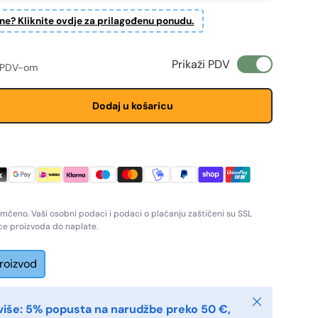
ine? Kliknite ovdje za prilagođenu ponudu.
ženju
 cijena
Prikaži PDV
 PDV-om
Dodaj u košaricu
amčeno. Vaši osobni podaci i podaci o plaćanju zaštićeni su SSL
ice proizvoda do naplate.
proizvod
Zatvoriti
više: 5% popusta na narudžbe preko 50 €,