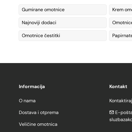
Gumirane omotnice
Krem om
Najnoviji dodaci
Omotnic
Omotnice čestitki
Papirnat
Informacija
Kontakt
O nama
Kontaktira
Dostava i otprema
E-pošta
sluzbazak
Veličine omotnica