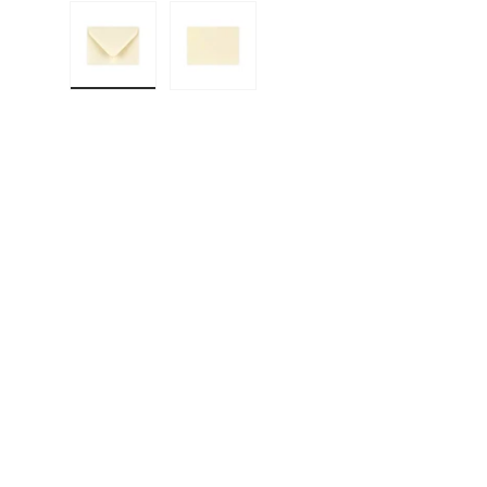
Učitaj sliku 1 u prikazu galerije
Učitaj sliku 2 u prikazu galerije
F
E