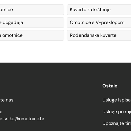
otnice
Kuverte za krštenje
e događaja
Omotnice s V-preklopom
e omotnice
Rođendanske kuverte
Ostalo
jte nas
Usluge ispisa
:
Usluge po mj
orisnike@omotnice.hr
Upoznajte ti