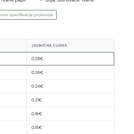
une specifikacije proizvoda
JEDINIČNA CIJENA
0.28€
0.26€
0.24€
0.21€
0.16€
0.15€