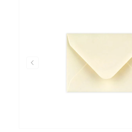
Preskoči na informacije o proizvodu
Prethodno