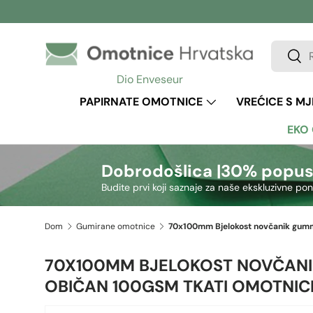
Preskoči na sadržaj
Pretraži
Pretr
Dio Enveseur
PAPIRNATE OMOTNICE
VREĆICE S M
EKO
Dobrodošlica |
30% popus
Budite prvi koji saznaje za naše ekskluzivne po
Dom
Gumirane omotnice
70X100MM BJELOKOST NOVČAN
OBIČAN 100GSM TKATI OMOTNIC