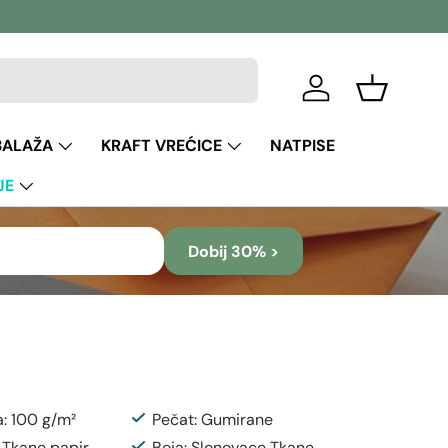
Prijava
Košara
BALAŽA
KRAFT VREĆICE
NATPISE
JE
Dobij 30% >
a: 100 g/m²
Pečat: Gumirane
: Tkane papir
Boja: Slonovace Tkane