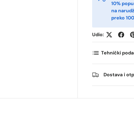
10% popu
na narud
preko 100
ostnummer
Antall
*
*
Udio:
ommentarer
Tehnički poda
Dostava i o