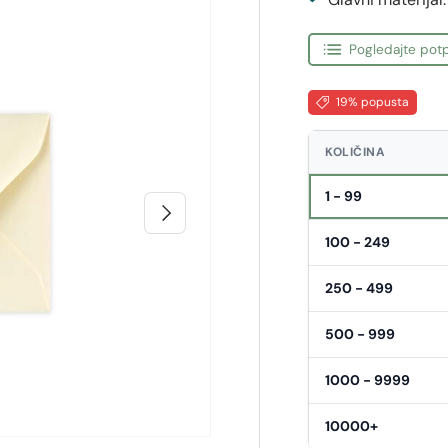
Pogledajte potp
19% popusta
KOLIČINA
1 - 99
Sljedeći
100 - 249
250 - 499
500 - 999
1000 - 9999
10000+