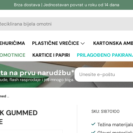
Brza dostava | Jednostavan povrat u roku od 14 dana
vanje
aživanje
JEHURIĆIMA
PLASTIČNE VREĆICE
KARTONSKA AM
 OMOTNICE
KARTICE I PAPIRI
PRILAGOĐENO PAKIRAN
ta na prvu narudžbu*
nude, flash rasprodaje i još mnogo toga.
70x100mm Bjelokost novčanik gummed običan 100gsm tkati omotnice
IK GUMMED
SKU:
S1870100
E
Težina materijal
Glavni materijal