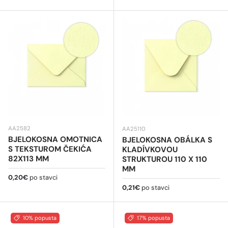
AA2582
AA25110
BJELOKOSNA OMOTNICA
BJELOKOSNA OBÁLKA S
S TEKSTUROM ČEKIĆA
KLADÍVKOVOU
82X113 MM
STRUKTUROU 110 X 110
MM
Redovna cijena
0,20€
po stavci
Redovna cijena
0,21€
po stavci
10% popusta
17% popusta