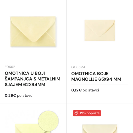
F0662
GC65MA
OMOTNICA U BOJI
OMOTNICA BOJE
ŠAMPANJCA S METALNIM
MAGNOLIJE 65X94 MM
SJAJEM 62X94MM
Redovna cijena
0,12€
po stavci
Redovna cijena
0,29€
po stavci
19% popusta