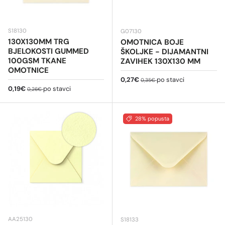
S18130
G07130
130X130MM TRG
OMOTNICA BOJE
BJELOKOSTI GUMMED
ŠKOLJKE - DIJAMANTNI
100GSM TKANE
ZAVIHEK 130X130 MM
OMOTNICE
Cijena na sniženju
Redovna cijena
0,27€
po stavci
0,35€
Cijena na sniženju
Redovna cijena
0,19€
po stavci
0,26€
28% popusta
AA25130
S18133