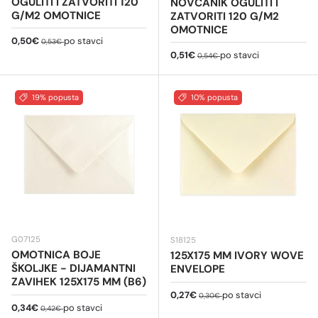
OGULITI I ZATVORITI 120
NOVČANIK OGULITI I
G/M2 OMOTNICE
ZATVORITI 120 G/M2
OMOTNICE
Cijena na sniženju
Redovna cijena
0,50€
po stavci
0,53€
Cijena na sniženju
Redovna cijena
0,51€
po stavci
0,54€
19% popusta
10% popusta
G07125
S18125
OMOTNICA BOJE
125X175 MM IVORY WOVE
ŠKOLJKE - DIJAMANTNI
ENVELOPE
ZAVIHEK 125X175 MM (B6)
Cijena na sniženju
Redovna cijena
0,27€
po stavci
0,30€
Cijena na sniženju
Redovna cijena
0,34€
po stavci
0,42€