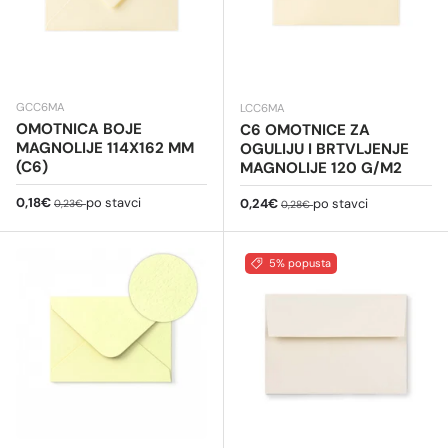
GCC6MA
LCC6MA
OMOTNICA BOJE
C6 OMOTNICE ZA
MAGNOLIJE 114X162 MM
OGULIJU I BRTVLJENJE
(C6)
MAGNOLIJE 120 G/M2
Cijena na sniženju
Redovna cijena
0,18€
po stavci
Cijena na sniženju
Redovna cijena
0,24€
po stavci
0,23€
0,28€
5% popusta