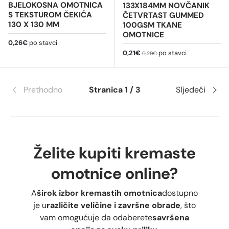
BJELOKOSNA OMOTNICA
133X184MM NOVČANIK
S TEKSTUROM ČEKIĆA
ČETVRTAST GUMMED
130 X 130 MM
100GSM TKANE
OMOTNICE
Redovna cijena
0,26€
po stavci
Cijena na sniženju
Redovna cijena
0,21€
po stavci
0,29€
Prethodno
Stranica 1 / 3
Sljedeći
Želite kupiti kremaste
omotnice online?
A
širok izbor kremastih omotnica
dostupno
je u
različite veličine i završne obrade
, što
vam omogućuje da odaberete
savršena