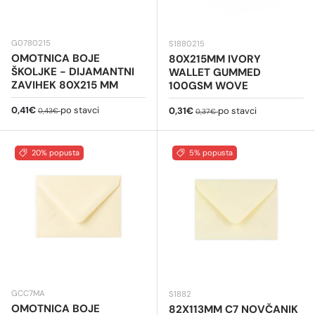
G0780215
S1880215
OMOTNICA BOJE
80X215MM IVORY
ŠKOLJKE - DIJAMANTNI
WALLET GUMMED
ZAVIHEK 80X215 MM
100GSM WOVE
Cijena na sniženju
Redovna cijena
0,41€
po stavci
Cijena na sniženju
Redovna cijena
0,31€
po stavci
0,43€
0,37€
20% popusta
5% popusta
GCC7MA
S1882
OMOTNICA BOJE
82X113MM C7 NOVČANIK