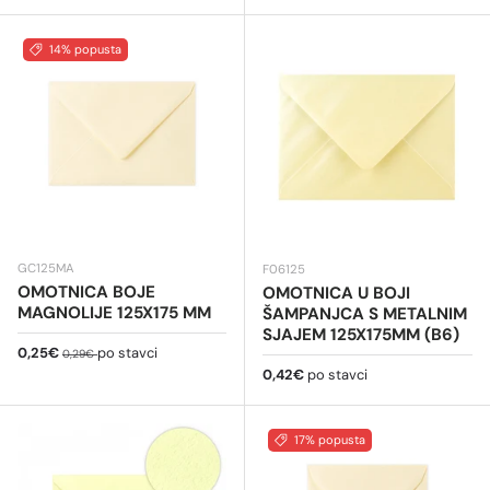
14% popusta
GC125MA
F06125
OMOTNICA BOJE
OMOTNICA U BOJI
MAGNOLIJE 125X175 MM
ŠAMPANJCA S METALNIM
SJAJEM 125X175MM (B6)
Cijena na sniženju
Redovna cijena
0,25€
po stavci
0,29€
Redovna cijena
0,42€
po stavci
17% popusta