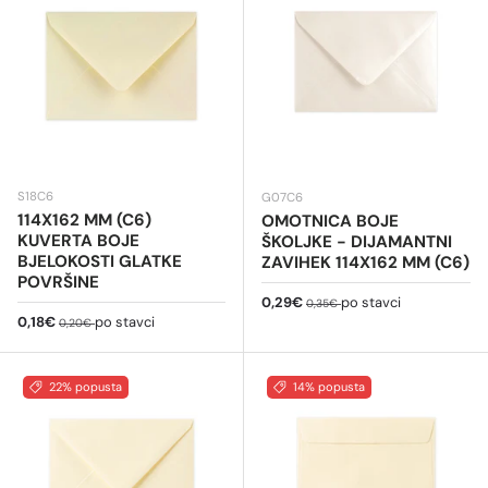
S18C6
G07C6
114X162 MM (C6)
OMOTNICA BOJE
KUVERTA BOJE
ŠKOLJKE - DIJAMANTNI
BJELOKOSTI GLATKE
ZAVIHEK 114X162 MM (C6)
POVRŠINE
Cijena na sniženju
Redovna cijena
0,29€
po stavci
0,35€
Cijena na sniženju
Redovna cijena
0,18€
po stavci
0,20€
22% popusta
14% popusta