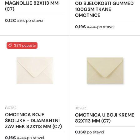
MAGNOLIJE 82X113 MM
OD BJELOKOSTI GUMMED
(C7)
100GSM TKANE
OMOTNICE
Cijena na sniženju
Redovna cijena
0,12€
po stavci
0,15€
Cijena na sniženju
Redovna cijena
0,19€
po stavci
0,20€
33% popusta
G0782
J0982
OMOTNICA BOJE
OMOTNICA U BOJI KREME
ŠKOLJKE - DIJAMANTNI
82X113 MM (C7)
ZAVIHEK 82X113 MM (C7)
Redovna cijena
0,16€
po stavci
Cijena na sniženju
Redovna cijena
0,16€
po stavci
0,24€