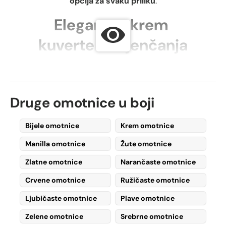
opcija za svaku priliku
.
Elegantne krem ​​
kuverte za vjenčanja
Ako tražite
kuverte za pozivnice za
vjenčanje
, razmotrite
krem kuverte sa
zatvaračem u obliku leptira
—a
jedinstven i
Druge omotnice u boji
sofisticiran dodir
.
Vaši će gosti obožavati ovaj poseban
Bijele omotnice
Krem omotnice
detalj!
The
zatvaranje
Manilla omotnice
Žute omotnice
leptira
je
nezaboravan
i
elegantna
značajka
što pozivnice čini uočljivima.
Zlatne omotnice
Narančaste omotnice
Svestrana upotreba
Crvene omotnice
Ružičaste omotnice
kremastih omotnica
Ljubičaste omotnice
Plave omotnice
Zelene omotnice
Srebrne omotnice
Čestitke
– Pogodno za oboje
osobni i