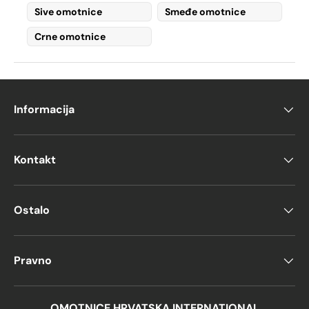
korporativni događaji
Sive omotnice
Smeđe omotnice
Luksuzna komunikacija
–
Crne omotnice
Odaberite
biserne ili šampanjske
završne obrade
za
dodatni dodir
elegancije
Omotnice krem ​​boje
ponuditi
toplo, a opet
Informacija
profinjeno
pogledaj, čini ih
savršeno za
svaku priliku
.
Kontakt
Dostupne veličine
Stižu kremaste omotnice
razne veličine
,
Ostalo
ovisno o sadržaju koji trebate poslati:
Omotnice dugog formata (110 x 220
Pravno
mm)
Standardne veličine (114 x 162 mm,
130 x 180 mm)
OMOTNICE HRVATSKA INTERNATIONAL