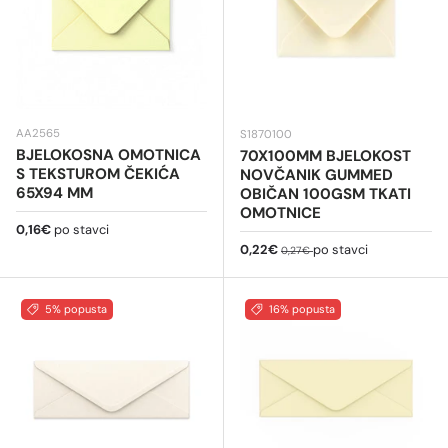
AA2565
S1870100
BJELOKOSNA OMOTNICA
70X100MM BJELOKOST
S TEKSTUROM ČEKIĆA
NOVČANIK GUMMED
65X94 MM
OBIČAN 100GSM TKATI
OMOTNICE
Redovna cijena
0,16€
po stavci
Cijena na sniženju
Redovna cijena
0,22€
po stavci
0,27€
5% popusta
16% popusta