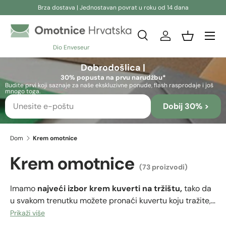
Brza dostava | Jednostavan povrat u roku od 14 dana
Preskoči na sadržaj
Pretraživanje
Prijava
Košara
Dio Enveseur
Pretraživanje
Pretraživanje
Dobrodošlica |
30% popusta na prvu narudžbu*
Budite prvi koji saznaje za naše ekskluzivne ponude, flash rasprodaje i još
mnogo toga.
Dobij 30% >
Dom
Krem omotnice
Krem omotnice
(73 proizvodi)
Imamo
najveći izbor krem ​​​​kuverti na tržištu,
tako da
u svakom trenutku možete pronaći kuvertu koju tražite,
u veličini, debljini i kvaliteti koja vam je potrebna.
Prikaži više
Svijetle kuverte poput krem ​​​​boje idealne su za