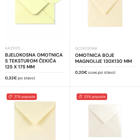
AA25125
GC130130MA
BJELOKOSNA OMOTNICA
OMOTNICA BOJE
S TEKSTUROM ČEKIĆA
MAGNOLIJE 130X130 MM
125 X 175 MM
Cijena na sniženju
Redovna cijena
0,20€
po stavci
0,24€
Redovna cijena
0,32€
po stavci
27% popusta
23% popusta