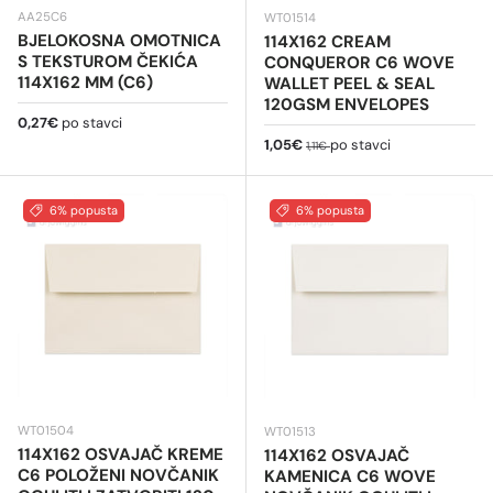
AA25C6
WT01514
BJELOKOSNA OMOTNICA
114X162 CREAM
S TEKSTUROM ČEKIĆA
CONQUEROR C6 WOVE
114X162 MM (C6)
WALLET PEEL & SEAL
120GSM ENVELOPES
Redovna cijena
0,27€
po stavci
Cijena na sniženju
Redovna cijena
1,05€
po stavci
1,11€
6% popusta
6% popusta
WT01504
WT01513
114X162 OSVAJAČ KREME
114X162 OSVAJAČ
C6 POLOŽENI NOVČANIK
KAMENICA C6 WOVE