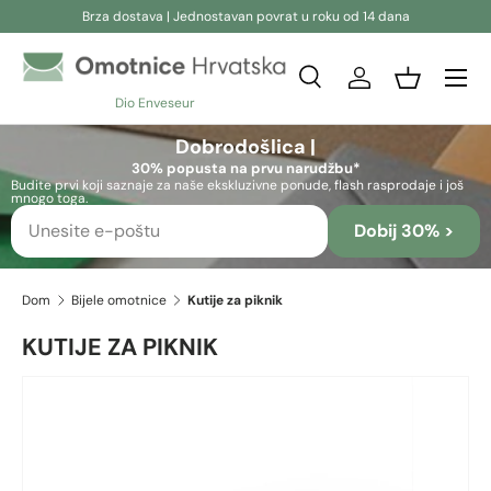
Brza dostava | Jednostavan povrat u roku od 14 dana
Preskoči na sadržaj
Pretraživanje
Prijava
Košara
Dio Enveseur
Pretraživanje
Pretraživanje
Dobrodošlica |
30% popusta na prvu narudžbu*
Budite prvi koji saznaje za naše ekskluzivne ponude, flash rasprodaje i još
mnogo toga.
Dobij 30% >
Dom
Bijele omotnice
Kutije za piknik
KUTIJE ZA PIKNIK
Slika 4 sada je dostupno u prikazu galerije
Preskoči na informacije o proizvodu