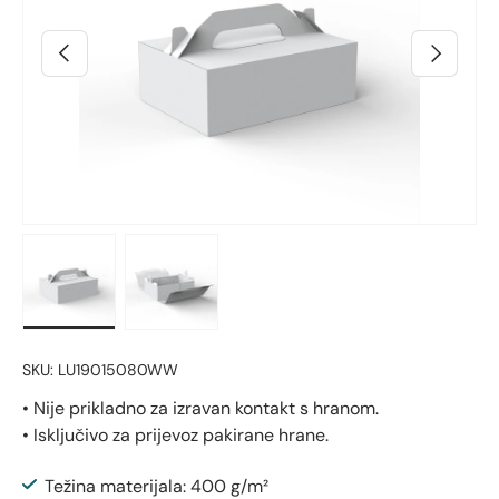
Prethodno
Sljedeći
Učitaj sliku 4 u prikazu galerije
Učitaj sliku 5 u prikazu galerije
SKU:
LU19015080WW
• Nije prikladno za izravan kontakt s hranom.
• Isključivo za prijevoz pakirane hrane.
Težina materijala: 400 g/m²