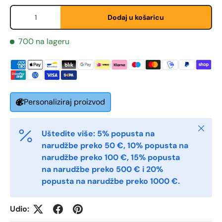
Količina
Dodaj u košaricu
Telefon
700 na lageru
Postnummer
*
Antall
Personaliziraj proizvod
*
Zatvori
Uštedite više: 5% popusta na
Kommentarer
narudžbe preko 50 €, 10% popusta na
narudžbe preko 100 €, 15% popusta
na narudžbe preko 500 € i 20%
popusta na narudžbe preko 1000 €.
Udio: