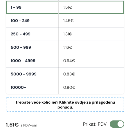
1 - 99
1.51€
100 - 249
1.45€
250 - 499
1.31€
500 - 999
1.16€
1000 - 4999
0.94€
Fornavn
*
5000 - 9999
0.88€
10000+
0.80€
Etternavn
*
Trebate veće količine? Kliknite ovdje za prilagođenu
ponudu.
E-post
*
Redovna cijena
Prikaži PDV
1.51€
s PDV-om