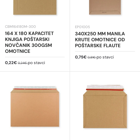
CBM164180M-300
EP01005
164 X 180 KAPACITET
340X250 MM MANILA
KNJIGA POŠTARSKI
KRUTE OMOTNICE OD
NOVČANIK 300GSM
POŠTARSKE FLAUTE
OMOTNICE
Cijena na sniženju
Redovna cijena
0,75€
po stavci
0,81€
Cijena na sniženju
Redovna cijena
0,22€
po stavci
0,24€