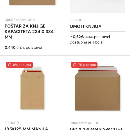
CBM234334M-300
EP02001
POŠTAR ZA KNJIGE
OMOTI KNJIGA
KAPACITETA 234 X 334
Cijena na sniženju
Redovna cijena
MM
0,62€
po stavci
Iz
0,66€
Dostupna je 1 boja
Cijena na sniženju
Redovna cijena
0,44€
po stavci
0,47€
8% popusta
7% popusta
EP01000
CBM180235M-300
185X125 MM MANILA
180 X 235MM KAPACITET