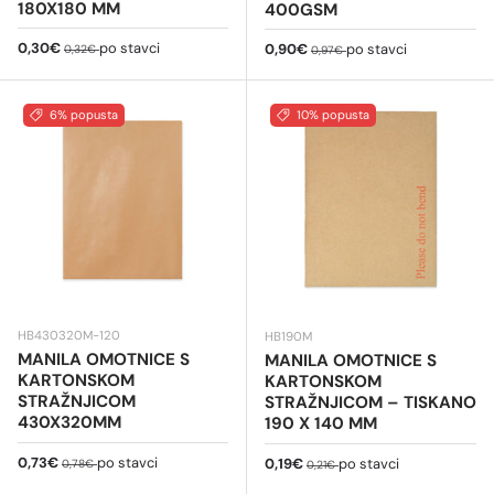
180X180 MM
400GSM
Cijena na sniženju
Redovna cijena
0,30€
po stavci
Cijena na sniženju
Redovna cijena
0,90€
po stavci
0,32€
0,97€
6% popusta
10% popusta
HB430320M-120
HB190M
MANILA OMOTNICE S
MANILA OMOTNICE S
KARTONSKOM
KARTONSKOM
STRAŽNJICOM
STRAŽNJICOM – TISKANO
430X320MM
190 X 140 MM
Cijena na sniženju
Redovna cijena
0,73€
po stavci
Cijena na sniženju
Redovna cijena
0,19€
po stavci
0,78€
0,21€