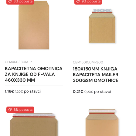
3% popusta
9% popusta
CFM460330M-P
CBM150150M-300
KAPACITETNA OMOTNICA
150X150MM KNJIGA
ZA KNJIGE OD F-VALA
KAPACITETA MAILER
460X330 MM
300GSM OMOTNICE
Cijena na sniženju
Redovna cijena
1,16€
po stavci
Cijena na sniženju
Redovna cijena
0,21€
po stavci
1,20€
0,23€
6% popusta