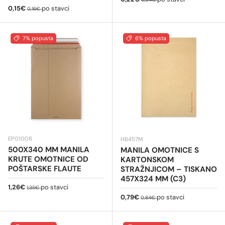
Cijena na sniženju
Redovna cijena
0,15€
po stavci
0,16€
7% popusta
6% popusta
EP01008
HB457M
500X340 MM MANILA
MANILA OMOTNICE S
KRUTE OMOTNICE OD
KARTONSKOM
POŠTARSKE FLAUTE
STRAŽNJICOM – TISKANO
457X324 MM (C3)
Cijena na sniženju
Redovna cijena
1,26€
po stavci
1,35€
Cijena na sniženju
Redovna cijena
0,79€
po stavci
0,84€