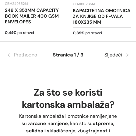
CBM249352M
CFM180235M
249 X 352MM CAPACITY
KAPACITETNA OMOTNICA
BOOK MAILER 400 GSM
ZA KNJIGE OD F-VALA
ENVELOPES
180X235 MM
Redovna cijena
0,44€
po stavci
Redovna cijena
0,39€
po stavci
Prethodno
Stranica 1 / 3
Sljedeći
Za što se koristi
kartonska ambalaža?
Kartonska ambalaža i omotnice namijenjene
su za
razne namjene
, kao što su
otprema,
selidba i skladištenje
, zbog
trajnost i