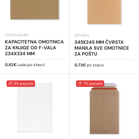
CFM234334M
EP01404
KAPACITETNA OMOTNICA
345X245 MM ČVRSTA
ZA KNJIGE OD F-VALA
MANILA SVE OMOTNICE
234X334 MM
ZA POŠTU
Cijena na sniženju
Redovna cijena
0,62€
po stavci
Redovna cijena
0,73€
po stavci
0,66€
6% popusta
7% popusta