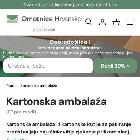
Brza dostava | Jednostavan povrat u roku od 14 dana
Preskoči na sadržaj
Pretraživanje
Prijava
Košara
Dio Enveseur
Pretraživanje
Pretraživanje
Dobrodošlica |
30% popusta na prvu narudžbu*
Budite prvi koji saznaje za naše ekskluzivne ponude, flash rasprodaje i još
mnogo toga.
Dobij 30% >
Dom
Kartonska ambalaža
Kartonska ambalaža
(87 proizvodi)
Kartonska ambalaža ili kartonske kutije za pakiranje
predstavljaju najučinkovitije rješenje prilikom slanja
osjetljivih i/ili velikih predmeta, iako su također
Prikaži više