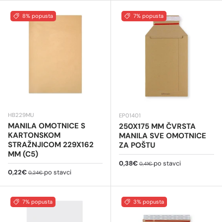
8% popusta
7% popusta
HB229MU
EP01401
MANILA OMOTNICE S
250X175 MM ČVRSTA
KARTONSKOM
MANILA SVE OMOTNICE
STRAŽNJICOM 229X162
ZA POŠTU
MM (C5)
Cijena na sniženju
Redovna cijena
0,38€
po stavci
0,41€
Cijena na sniženju
Redovna cijena
0,22€
po stavci
0,24€
7% popusta
3% popusta