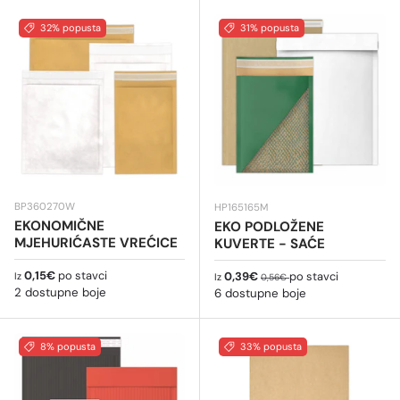
32% popusta
31% popusta
BP360270W
HP165165M
EKONOMIČNE
EKO PODLOŽENE
MJEHURIĆASTE VREĆICE
KUVERTE - SAĆE
Redovna cijena
0,15€
po stavci
Cijena na sniženju
Redovna cijena
0,39€
po stavci
Iz
Iz
0,56€
2 dostupne boje
6 dostupne boje
8% popusta
33% popusta