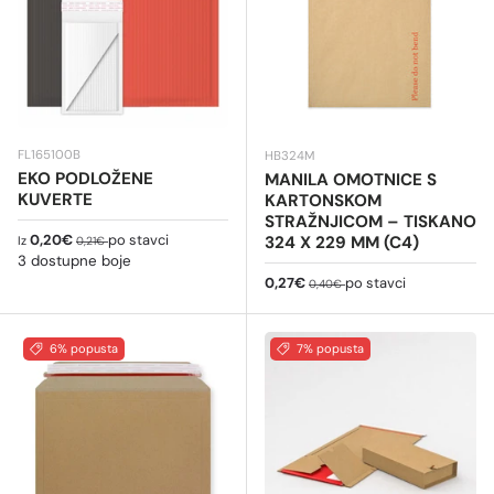
FL165100B
HB324M
EKO PODLOŽENE
MANILA OMOTNICE S
KUVERTE
KARTONSKOM
STRAŽNJICOM – TISKANO
Cijena na sniženju
Redovna cijena
0,20€
po stavci
324 X 229 MM (C4)
Iz
0,21€
3 dostupne boje
Cijena na sniženju
Redovna cijena
0,27€
po stavci
0,40€
6% popusta
7% popusta