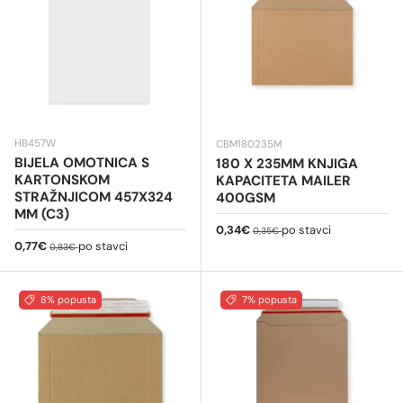
HB457W
CBM180235M
BIJELA OMOTNICA S
180 X 235MM KNJIGA
KARTONSKOM
KAPACITETA MAILER
STRAŽNJICOM 457X324
400GSM
MM (C3)
Cijena na sniženju
Redovna cijena
0,34€
po stavci
0,35€
Cijena na sniženju
Redovna cijena
0,77€
po stavci
0,83€
8% popusta
7% popusta