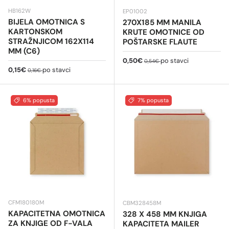
HB162W
EP01002
BIJELA OMOTNICA S
270X185 MM MANILA
KARTONSKOM
KRUTE OMOTNICE OD
STRAŽNJICOM 162X114
POŠTARSKE FLAUTE
MM (C6)
Cijena na sniženju
Redovna cijena
0,50€
po stavci
0,54€
Cijena na sniženju
Redovna cijena
0,15€
po stavci
0,16€
6% popusta
7% popusta
CFM180180M
CBM328458M
KAPACITETNA OMOTNICA
328 X 458 MM KNJIGA
ZA KNJIGE OD F-VALA
KAPACITETA MAILER