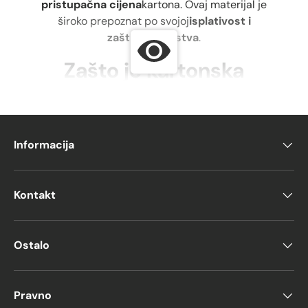
pristupačna cijena
kartona. Ovaj materijal je
široko prepoznat po svojoj
isplativost i
zaštitna svojstva
.
Zašto je kartonska
ambalaža tako
izdržljiva?
Informacija
The
čvrstoća kartona
dolazi iz
njegovog
sastav
, koji se sastoji od
više
slojeva papira
pritisnuti zajedno.
Kontakt
Ovo
laminirana struktura
daje kartonskoj
ambalaži svoj
čvrstoća
, što ga čini
pogodnim za razne namjene:
Ostalo
Selidba i skladištenje:
Kartonska
ambalaža je
idealno rješenje za
selidbu
Ljudi
pakirati svoje stvari u
Pravno