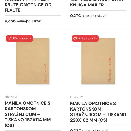
KRUTE OMOTNICE OD
KNJIGA MAILER
FLAUTE
Cijena na sniženju
Redovna cijena
0,27€
po stavci
0,29€
Cijena na sniženju
Redovna cijena
0,35€
po stavci
0,38€
6% popusta
8% popusta
HB162M
HB229M
MANILA OMOTNICE S
MANILA OMOTNICE S
KARTONSKOM
KARTONSKOM
STRAŽNJICOM –
STRAŽNJICOM – TISKANO
TISKANO 162X114 MM
229X162 MM (C5)
(C6)
Cijena na sniženju
Redovna cijena
0,22€
po stavci
0,24€