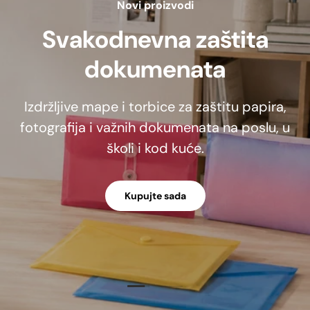
Novi proizvodi
Svakodnevna zaštita
dokumenata
Izdržljive mape i torbice za zaštitu papira,
fotografija i važnih dokumenata na poslu, u
školi i kod kuće.
Kupujte sada
Učitaj slajd 1 od 2
Učitaj slajd 2 od 2