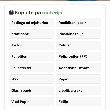
Kupujte po
materijal
Podloga od mjehurića
Reciklirani papir
Kraft papir
Plastična folija
Karton
Celofan
Polietilen
Polipropilen (PP)
Poliesterski
Adhezivno Oznake
Wax
Papir
Glasin papir
Ljepljiva traka
Vitel Papir
Folije