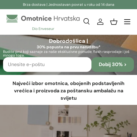
Brza dostava | Jednostavan povrat u roku od 14 dana
Preskoči na sadržaj
Pretraživanje
Prijava
Košara
Dio Enveseur
Pretraživanje
Pretraživanje
Dobrodošlica |
30% popusta na prvu narudžbu*
Budite prvi koji saznaje za naše ekskluzivne ponude, flash rasprodaje i još
mnogo toga.
Dobij 30% >
Najveći izbor omotnica, obojenih podstavljenih
vrećica i proizvoda za poštansku ambalažu na
svijetu