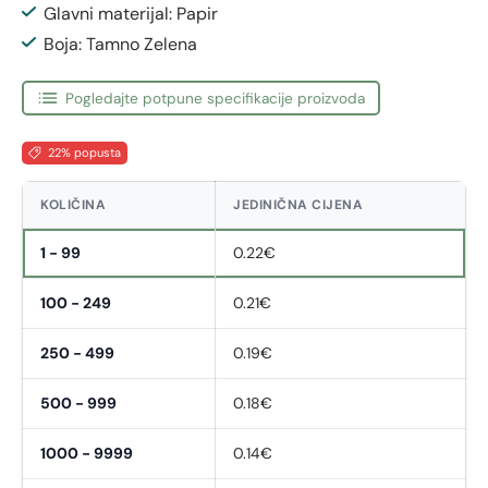
Glavni materijal: Papir
Boja: Tamno Zelena
Pogledajte potpune specifikacije proizvoda
22% popusta
KOLIČINA
JEDINIČNA CIJENA
1 - 99
0.22€
100 - 249
0.21€
250 - 499
0.19€
500 - 999
0.18€
1000 - 9999
0.14€