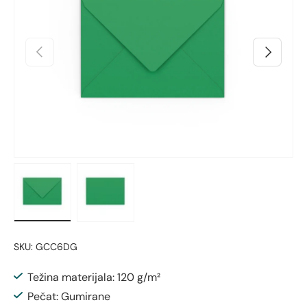
Prethodno
Sljedeći
Učitaj sliku 1 u prikazu galerije
Učitaj sliku 2 u prikazu galerije
SKU:
GCC6DG
Težina materijala: 120 g/m²
Pečat: Gumirane