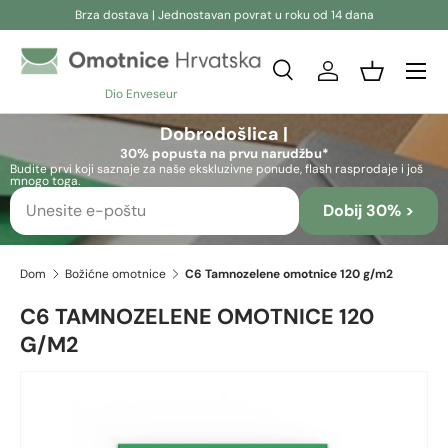
Brza dostava | Jednostavan povrat u roku od 14 dana
Preskoči na sadržaj
Pretraživanje
Prijava
Košara
Dio Enveseur
Pretraživanje
Pretraživanje
Dobrodošlica |
30% popusta na prvu narudžbu*
Budite prvi koji saznaje za naše ekskluzivne ponude, flash rasprodaje i još
mnogo toga.
Dobij 30% >
Dom
Božićne omotnice
C6 Tamnozelene omotnice 120 g/m2
C6 TAMNOZELENE OMOTNICE 120
G/M2
Preskoči na informacije o proizvodu