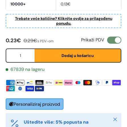
10000+
0.13€
Trebate veće količine? Kliknite ovdje za prilagođenu
ponudu.
Cijena na sniženju
Redovna cijena
Prikaži PDV
0.23€
0.29€
s PDV-om
Količina
Fornavn
Dodaj u košaricu
*
67839 na lageru
Etternavn
*
E-post
*
Personaliziraj proizvod
Zatvori
Uštedite više: 5% popusta na
Telefon