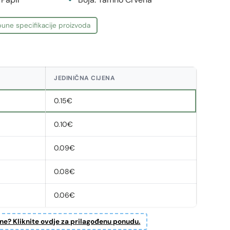
une specifikacije proizvoda
JEDINIČNA CIJENA
0.15€
0.10€
0.09€
0.08€
0.06€
ine? Kliknite ovdje za prilagođenu ponudu.