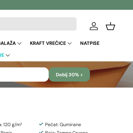
Prijava
Košara
BALAŽA
KRAFT VREĆICE
NATPISE
JE
Dobij 30% >
a: 120 g/m²
Pečat: Gumirane
 Papir
Boja: Tamno Crvena