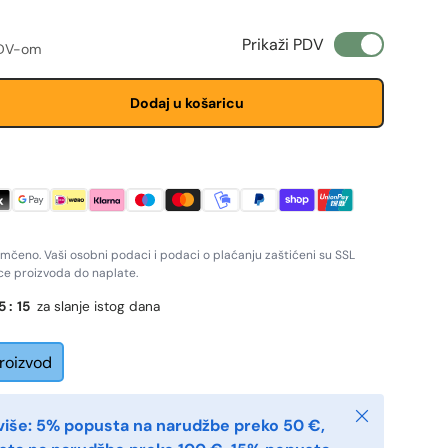
ženju
 cijena
Prikaži PDV
PDV-om
Dodaj u košaricu
amčeno. Vaši osobni podaci i podaci o plaćanju zaštićeni su SSL
ice proizvoda do naplate.
5
:
14
za slanje istog dana
proizvod
Zatvoriti
više: 5% popusta na narudžbe preko 50 €,