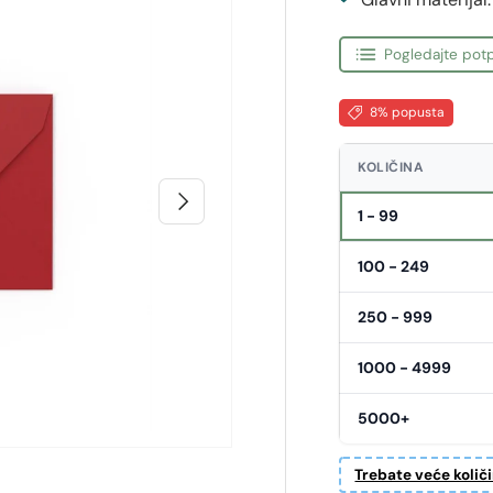
Pogledajte potp
8% popusta
KOLIČINA
Sljedeći
1 - 99
100 - 249
250 - 999
1000 - 4999
5000+
Trebate veće količ