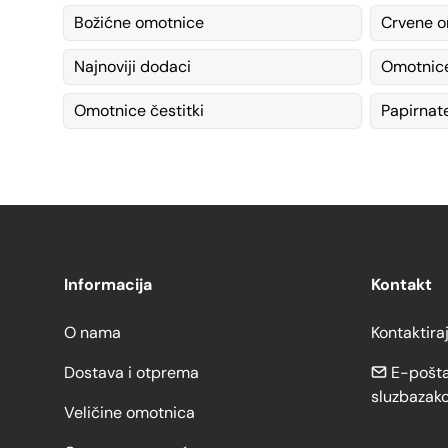
Božićne omotnice
Crvene o
Najnoviji dodaci
Omotnic
Omotnice čestitki
Papirnat
Informacija
Kontakt
O nama
Kontaktira
Dostava i otprema
E-pošta
sluzbazak
Veličine omotnica