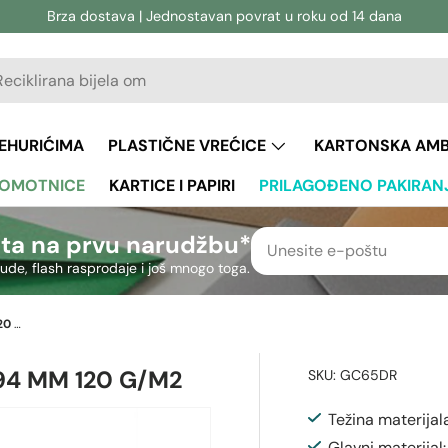
Brza dostava | Jednostavan povrat u roku od 14 dana
vanje
aživanje
JEHURIĆIMA
PLASTIČNE VREĆICE
KARTONSKA AM
 OMOTNICE
KARTICE I PAPIRI
PRILAGOĐENO PAKIRAN
ta na prvu narudžbu*
nude, flash rasprodaje i još mnogo toga.
Tamnocrvene omotnice 65 x 94 mm 120 g/m2
4 MM 120 G/M2
SKU:
GC65DR
Težina materijal
Glavni materijal: