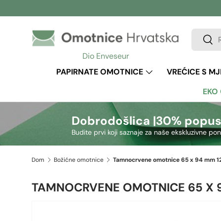
Preskoči na sadržaj
Pretraži
Pretr
Dio Enveseur
PAPIRNATE OMOTNICE
VREĆICE S M
EKO
Dobrodošlica |
30% popus
Budite prvi koji saznaje za naše ekskluzivne po
Dom
Božićne omotnice
TAMNOCRVENE OMOTNICE 65 X 9
Preskoči na informacije o proizvodu