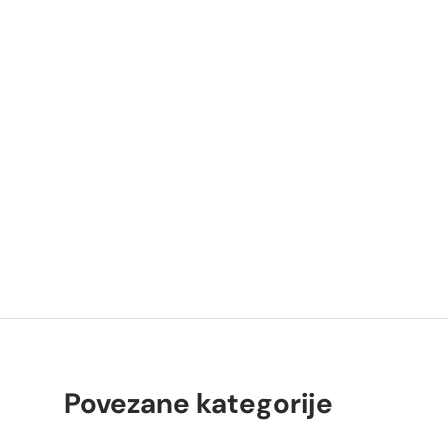
P
K
Povezane kategorije