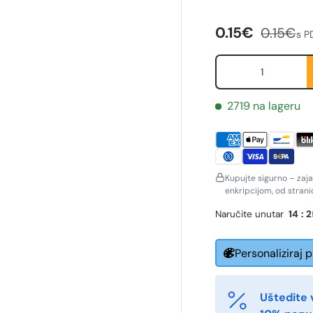
Cijena na sni
Redovna
0.15€
0.15€
s 
Količina
2719 na lageru
Kupujte sigurno – zaj
enkripcijom, od stran
Naručite unutar
14
:
2
ornavn
Etternavn
*
*
Personaliziraj 
Uštedite 
-post
Telefon
*