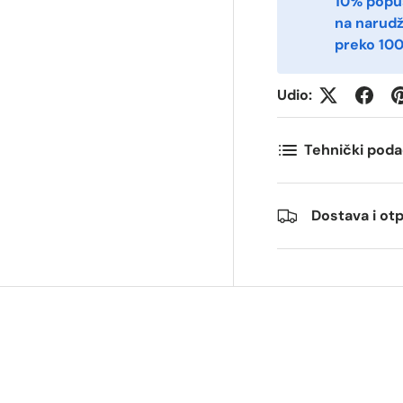
10% popu
na narud
preko 100
ostnummer
Antall
*
*
Udio:
ommentarer
Tehnički poda
Dostava i o