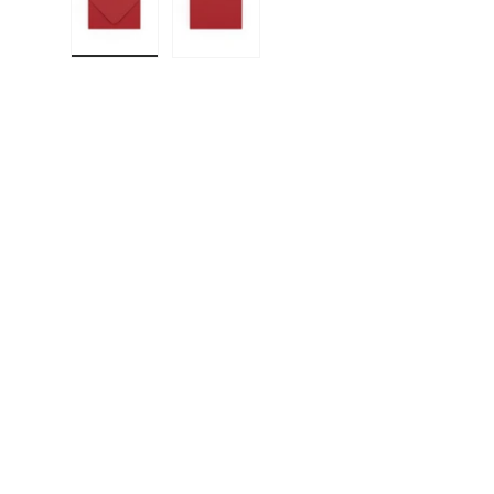
Učitaj sliku 1 u prikazu galerije
Učitaj sliku 2 u prikazu galerije
F
E