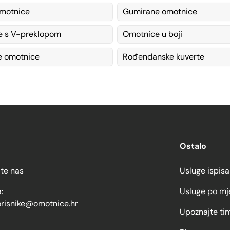
motnice
Gumirane omotnice
e s V-preklopom
Omotnice u boji
e omotnice
Rođendanske kuverte
Ostalo
jte nas
Usluge ispisa
:
Usluge po mj
orisnike@omotnice.hr
Upoznajte ti