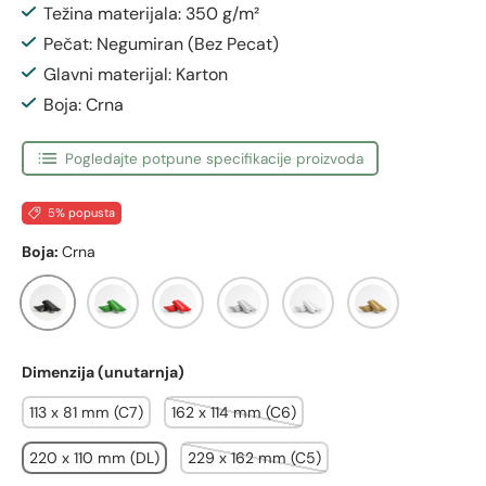
Težina materijala: 350 g/m²
Pečat: Negumiran (Bez Pecat)
Glavni materijal: Karton
Boja: Crna
Pogledajte potpune specifikacije proizvoda
5% popusta
Boja:
Crna
Crna
Zelena
Crvena
Srebrna
Bijela
Zlatna
Dimenzija (unutarnja)
113 x 81 mm (C7)
162 x 114 mm (C6)
220 x 110 mm (DL)
229 x 162 mm (C5)