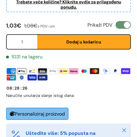
Trebate veće količine? Kliknite ovdje za prilagođenu
ponudu.
Cijena na sniženju
Redovna cijena
Prikaži PDV
1,03€
1,08€
s PDV-om
Količina
Dodaj u košaricu
Fornavn
*
1031 na lageru
Etternavn
*
08
:
28
:
25
Naručite unutar
za slanje istog dana
E-post
*
Personaliziraj proizvod
Telefon
Zatvori
Uštedite više: 5% popusta na