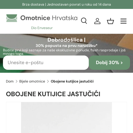
Brza dostava | Jednostavan povrat u roku od 14 dana
Preskoči na sadržaj
Pretraživanje
Prijava
Košara
Dio Enveseur
Pretraživanje
Pretraživanje
Dobrodošlica |
30% popusta na prvu narudžbu*
Budite prvi koji saznaje za naše ekskluzivne ponude, flash rasprodaje i još
mnogo toga.
Dobij 30% >
Dom
Bijele omotnice
Obojene kutijice jastučići
OBOJENE KUTIJICE JASTUČIĆI
Preskoči na informacije o proizvodu