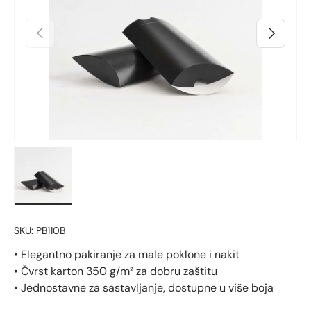
Prethodno
Sljedeći
Učitaj sliku 1 u prikazu galerije
SKU:
PB110B
• Elegantno pakiranje za male poklone i nakit
• Čvrst karton 350 g/m² za dobru zaštitu
• Jednostavne za sastavljanje, dostupne u više boja