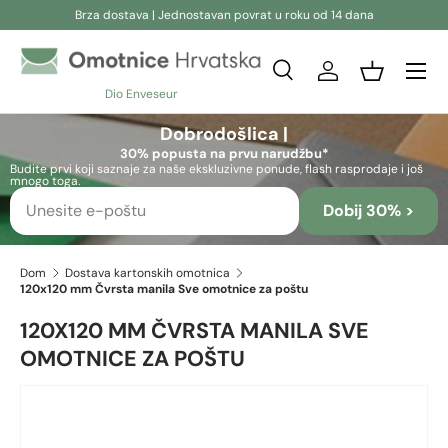
Brza dostava | Jednostavan povrat u roku od 14 dana
Preskoči na sadržaj
Pretraživanje
Prijava
Košara
Dio Enveseur
Pretraživanje
Pretraživanje
Dobrodošlica |
30% popusta na prvu narudžbu*
Budite prvi koji saznaje za naše ekskluzivne ponude, flash rasprodaje i još
mnogo toga.
Dobij 30% >
Dom
Dostava kartonskih omotnica
120x120 mm Čvrsta manila Sve omotnice za poštu
120X120 MM ČVRSTA MANILA SVE
OMOTNICE ZA POŠTU
Preskoči na informacije o proizvodu