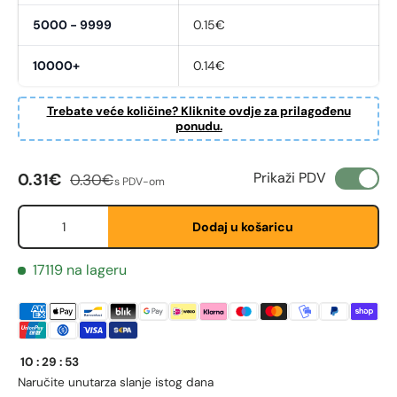
5000 - 9999
0.15€
10000+
0.14€
Trebate veće količine? Kliknite ovdje za prilagođenu
ponudu.
Cijena na sniženju
Redovna cijena
Fornavn
Prikaži PDV
*
0.31€
0.30€
s PDV-om
Količina
Dodaj u košaricu
Etternavn
*
17119 na lageru
E-post
*
10
:
29
:
53
Naručite unutar
za slanje istog dana
Telefon