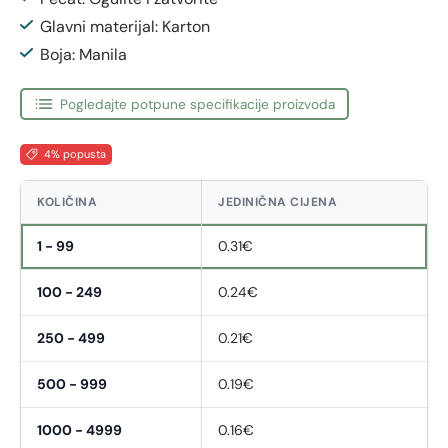
Glavni materijal: Karton
Boja: Manila
Pogledajte potpune specifikacije proizvoda
4% popusta
KOLIČINA
JEDINIČNA CIJENA
1 - 99
0.31€
100 - 249
0.24€
250 - 499
0.21€
500 - 999
0.19€
1000 - 4999
0.16€