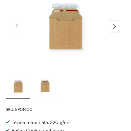
Prethodno
Sljedeći
Učitaj sliku 1 u prikazu galerije
Učitaj sliku 2 u prikazu galerije
SKU:
EP01400
Težina materijala: 320 g/m²
Pečat: Ogulite i zatvorite