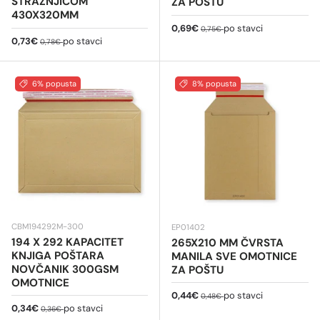
STRAŽNJICOM
ZA POŠTU
430X320MM
Cijena na sniženju
Redovna cijena
0,69€
po stavci
0,75€
Cijena na sniženju
Redovna cijena
0,73€
po stavci
0,78€
6% popusta
8% popusta
CBM194292M-300
EP01402
194 X 292 KAPACITET
265X210 MM ČVRSTA
KNJIGA POŠTARA
MANILA SVE OMOTNICE
NOVČANIK 300GSM
ZA POŠTU
OMOTNICE
Cijena na sniženju
Redovna cijena
0,44€
po stavci
0,48€
Cijena na sniženju
Redovna cijena
0,34€
po stavci
0,36€