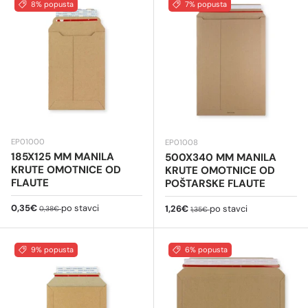
8% popusta
7% popusta
EP01000
EP01008
185X125 MM MANILA
500X340 MM MANILA
KRUTE OMOTNICE OD
KRUTE OMOTNICE OD
FLAUTE
POŠTARSKE FLAUTE
Cijena na sniženju
Redovna cijena
0,35€
po stavci
Cijena na sniženju
Redovna cijena
1,26€
po stavci
0,38€
1,35€
9% popusta
6% popusta