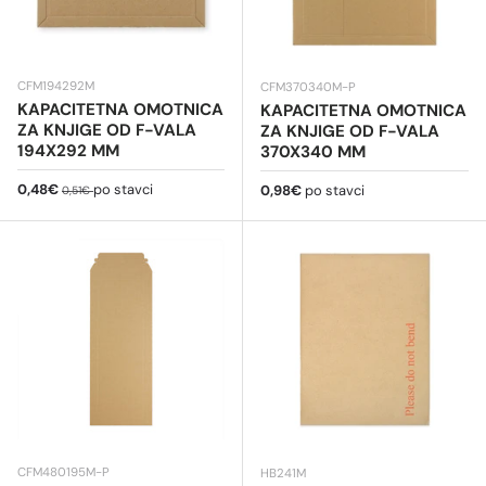
CFM194292M
CFM370340M-P
KAPACITETNA OMOTNICA
KAPACITETNA OMOTNICA
ZA KNJIGE OD F-VALA
ZA KNJIGE OD F-VALA
194X292 MM
370X340 MM
Cijena na sniženju
Redovna cijena
0,48€
po stavci
Redovna cijena
0,98€
po stavci
0,51€
CFM480195M-P
HB241M