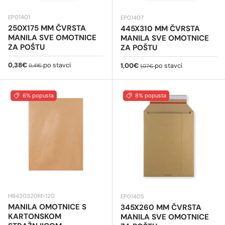
EP01401
EP01407
250X175 MM ČVRSTA
445X310 MM ČVRSTA
MANILA SVE OMOTNICE
MANILA SVE OMOTNICE
ZA POŠTU
ZA POŠTU
Cijena na sniženju
Redovna cijena
0,38€
po stavci
Cijena na sniženju
Redovna cijena
1,00€
po stavci
0,41€
1,07€
6% popusta
8% popusta
HB430320M-120
EP01405
MANILA OMOTNICE S
345X260 MM ČVRSTA
KARTONSKOM
MANILA SVE OMOTNICE