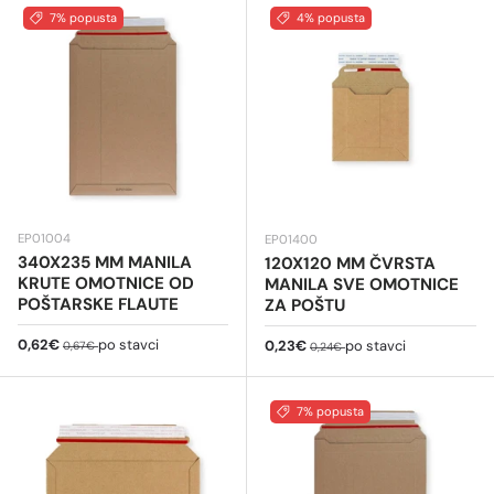
7% popusta
4% popusta
EP01004
EP01400
340X235 MM MANILA
120X120 MM ČVRSTA
KRUTE OMOTNICE OD
MANILA SVE OMOTNICE
POŠTARSKE FLAUTE
ZA POŠTU
Cijena na sniženju
Redovna cijena
0,62€
po stavci
Cijena na sniženju
Redovna cijena
0,23€
po stavci
0,67€
0,24€
7% popusta