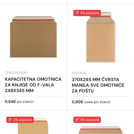
6% popusta
CFM248345M
EP01406
KAPACITETNA OMOTNICA
370X285 MM ČVRSTA
ZA KNJIGE OD F-VALA
MANILA SVE OMOTNICE
248X345 MM
ZA POŠTU
Redovna cijena
0,64€
po stavci
Cijena na sniženju
Redovna cijena
0,80€
po stavci
0,85€
3% popusta
6% popusta