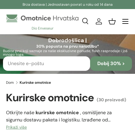
Brza dostava | Jednostavan povrat u roku od 14 dana
Preskoči na sadržaj
Pretraživanje
Prijava
Košara
Dio Enveseur
Pretraživanje
Pretraživanje
Dobrodošlica |
30% popusta na prvu narudžbu*
Budite prvi koji saznaje za naše ekskluzivne ponude, flash rasprodaje i još
mnogo toga.
Dobij 30% >
Dom
Kurirske omotnice
Kurirske omotnice
(30 proizvodi)
Otkrijte naše
kurirske omotnice
, osmišljene za
sigurnu dostavu paketa i logistiku. Izrađene od
izdržljivih, otpornih na kidanje kraft ili poli materijala za
Prikaži više
slanje, imaju samoljepljive trake, vodootporne premaze i