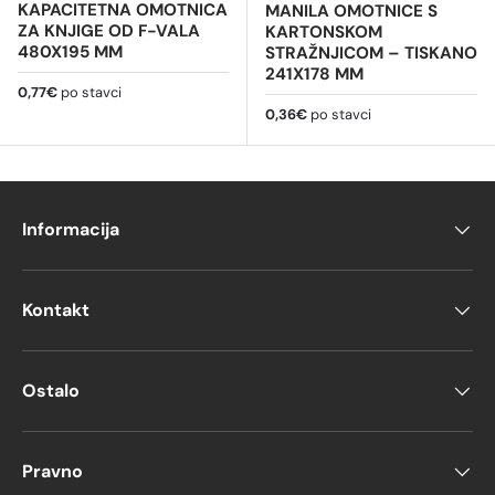
KAPACITETNA OMOTNICA
MANILA OMOTNICE S
ZA KNJIGE OD F-VALA
KARTONSKOM
480X195 MM
STRAŽNJICOM – TISKANO
241X178 MM
Redovna cijena
0,77€
po stavci
Redovna cijena
0,36€
po stavci
Informacija
Kontakt
Ostalo
Pravno