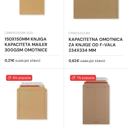
CBM150150M-300
CFM234334M
150X150MM KNJIGA
KAPACITETNA OMOTNICA
KAPACITETA MAILER
ZA KNJIGE OD F-VALA
300GSM OMOTNICE
234X334 MM
Cijena na sniženju
Redovna cijena
0,21€
po stavci
Cijena na sniženju
Redovna cijena
0,62€
po stavci
0,23€
0,66€
6% popusta
7% popusta