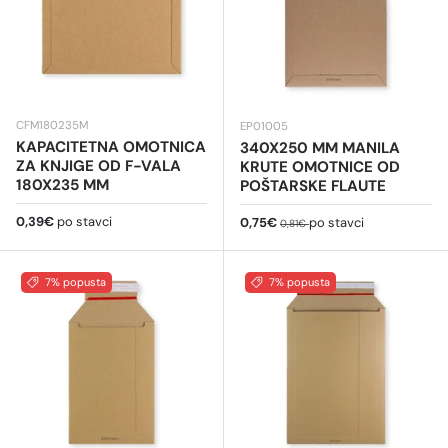
CFM180235M
EP01005
KAPACITETNA OMOTNICA
340X250 MM MANILA
ZA KNJIGE OD F-VALA
KRUTE OMOTNICE OD
180X235 MM
POŠTARSKE FLAUTE
Redovna cijena
0,39€
po stavci
Cijena na sniženju
Redovna cijena
0,75€
po stavci
0,81€
7% popusta
7% popusta