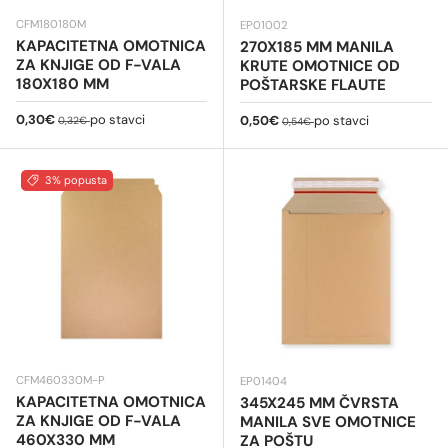
CFM180180M
EP01002
KAPACITETNA OMOTNICA
270X185 MM MANILA
ZA KNJIGE OD F-VALA
KRUTE OMOTNICE OD
180X180 MM
POŠTARSKE FLAUTE
Cijena na sniženju
Redovna cijena
0,30€
po stavci
Cijena na sniženju
Redovna cijena
0,50€
po stavci
0,32€
0,54€
3% popusta
CFM460330M-P
EP01404
KAPACITETNA OMOTNICA
345X245 MM ČVRSTA
ZA KNJIGE OD F-VALA
MANILA SVE OMOTNICE
460X330 MM
ZA POŠTU