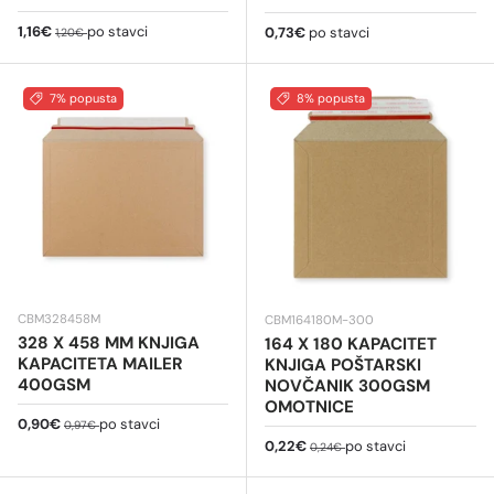
Cijena na sniženju
Redovna cijena
1,16€
po stavci
Redovna cijena
0,73€
po stavci
1,20€
7% popusta
8% popusta
CBM328458M
CBM164180M-300
328 X 458 MM KNJIGA
164 X 180 KAPACITET
KAPACITETA MAILER
KNJIGA POŠTARSKI
400GSM
NOVČANIK 300GSM
OMOTNICE
Cijena na sniženju
Redovna cijena
0,90€
po stavci
0,97€
Cijena na sniženju
Redovna cijena
0,22€
po stavci
0,24€