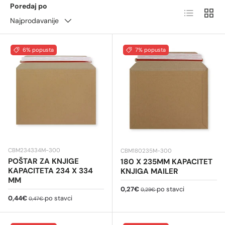
Poredaj po
Popis
Mreža
integrirane prozorčiće za naljepnice za jednostavno
Najprodavanije
praćenje. Lagane, ali robusne, kurirske omotnice štite
dokumente i malu robu tijekom transporta,
osiguravajući profesionalnu prezentaciju i pouzdanu
6% popusta
7% popusta
dostavu. Kupujte veće količine za uštedu troškova i brzu
dostavu!
CBM234334M-300
CBM180235M-300
POŠTAR ZA KNJIGE
180 X 235MM KAPACITET
KAPACITETA 234 X 334
KNJIGA MAILER
MM
Cijena na sniženju
Redovna cijena
0,27€
po stavci
0,29€
Cijena na sniženju
Redovna cijena
0,44€
po stavci
0,47€