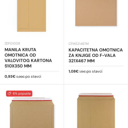
ZEP01008
CFM321467M
MANILA KRUTA
KAPACITETNA OMOTNICA
OMOTNICA OD
ZA KNJIGE OD F-VALA
VALOVITOG KARTONA
321X467 MM
510X350 MM
Cijena na sniženju
Redovna cijena
1,08€
po stavci
1,15€
Cijena na sniženju
Redovna cijena
0,93€
po stavci
0,96€
6% popusta