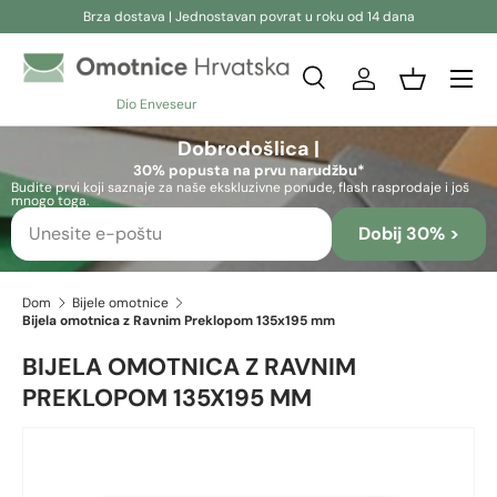
Brza dostava | Jednostavan povrat u roku od 14 dana
Preskoči na sadržaj
Pretraživanje
Prijava
Košara
Dio Enveseur
Pretraživanje
Pretraživanje
Dobrodošlica |
30% popusta na prvu narudžbu*
Budite prvi koji saznaje za naše ekskluzivne ponude, flash rasprodaje i još
mnogo toga.
Dobij 30% >
Dom
Bijele omotnice
Bijela omotnica z Ravnim Preklopom 135x195 mm
BIJELA OMOTNICA Z RAVNIM
PREKLOPOM 135X195 MM
Skip to product information