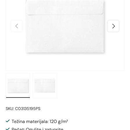
Prethodno
Sljedeći
Učitaj sliku 1 u prikazu galerije
Učitaj sliku 2 u prikazu galerije
SKU:
C03135195PS
Težina materijala: 120 g/m²
Pečat: Ogulite i zatvorite