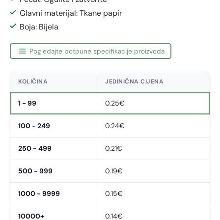
Glavni materijal: Tkane papir
Boja: Bijela
Pogledajte potpune specifikacije proizvoda
KOLIČINA
JEDINIČNA CIJENA
1 - 99
0.25€
100 - 249
0.24€
250 - 499
0.21€
500 - 999
0.19€
1000 - 9999
0.15€
10000+
0.14€