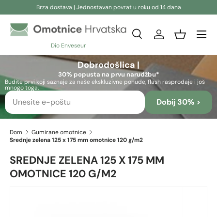
Brza dostava | Jednostavan povrat u roku od 14 dana
Preskoči na sadržaj
Pretraživanje
Prijava
Košara
Dio Enveseur
Pretraživanje
Pretraživanje
Dobrodošlica |
30% popusta na prvu narudžbu*
Budite prvi koji saznaje za naše ekskluzivne ponude, flash rasprodaje i još
mnogo toga.
Dobij 30% >
Dom
Gumirane omotnice
Srednje zelena 125 x 175 mm omotnice 120 g/m2
SREDNJE ZELENA 125 X 175 MM
OMOTNICE 120 G/M2
Skip to product information