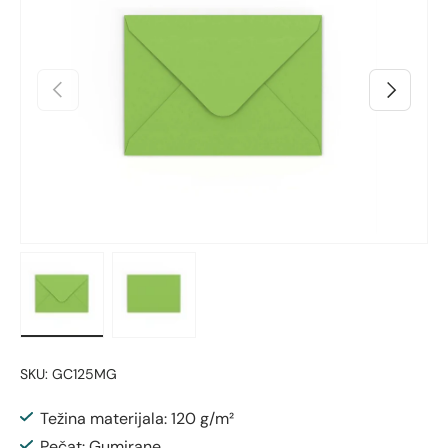
Prethodno
Sljedeći
Učitaj sliku 1 u prikazu galerije
Učitaj sliku 2 u prikazu galerije
SKU:
GC125MG
Težina materijala: 120 g/m²
Pečat: Gumirane