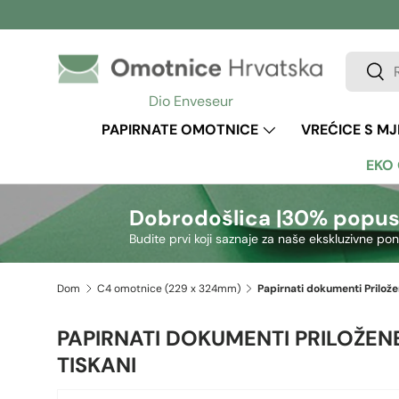
Preskoči na sadržaj
Pretraži
Pretr
Dio Enveseur
PAPIRNATE OMOTNICE
VREĆICE S M
EKO
Dobrodošlica |
30% popus
Budite prvi koji saznaje za naše ekskluzivne po
Dom
C4 omotnice (229 x 324mm)
PAPIRNATI DOKUMENTI PRILOŽEN
TISKANI
Slika 2 sada je dostupno u prikazu galerije