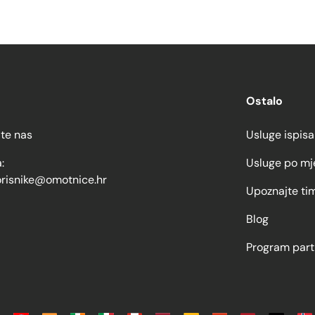
Ostalo
jte nas
Usluge ispisa
:
Usluge po mj
orisnike@omotnice.hr
Upoznajte ti
Blog
Program part