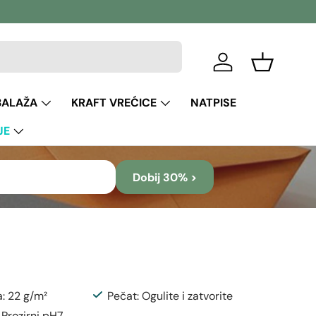
Prijava
Košara
BALAŽA
KRAFT VREĆICE
NATPISE
JE
Dobij 30% >
a: 22 g/m²
Pečat: Ogulite i zatvorite
 Prozirni pH7