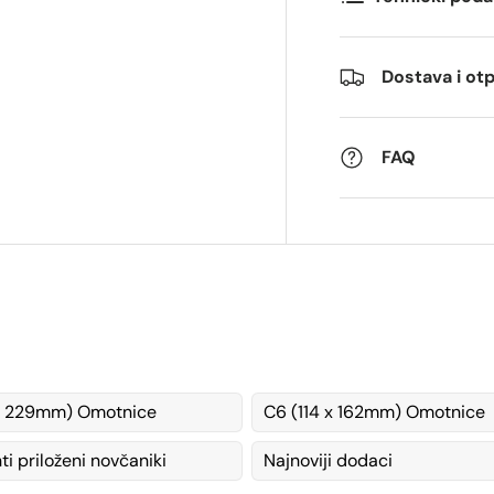
Dostava i o
FAQ
x 229mm) Omotnice
C6 (114 x 162mm) Omotnice
i priloženi novčaniki
Najnoviji dodaci