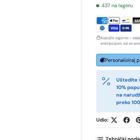
437 na lageru
ornavn
Etternavn
*
*
Kupujte sigurno – zaj
-post
Telefon
*
enkripcijom, od stran
Personaliziraj 
ostnummer
Antall
*
*
Uštedite 
10% popu
ommentarer
na narud
preko 100
Udio:
Tehnički poda