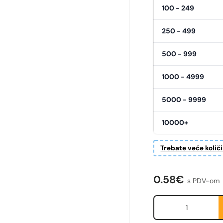
100 - 249
250 - 499
500 - 999
1000 - 4999
5000 - 9999
10000+
Trebate veće količ
Redovna cije
0.58€
s PDV-om
Količina