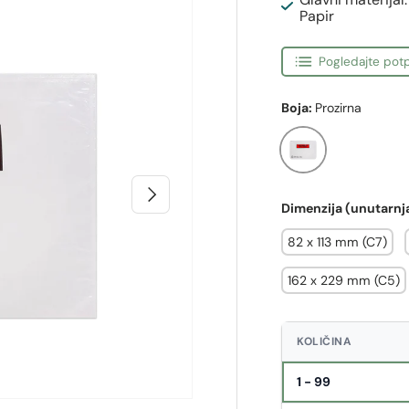
Papir
Pogledajte potp
Boja:
Prozirna
Prozirna
Sljedeći
Dimenzija (unutarnj
82 x 113 mm (C7)
162 x 229 mm (C5)
KOLIČINA
1 - 99