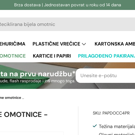
Brza dostava | Jednostavan povrat u roku od 14 dana
vanje
aživanje
JEHURIĆIMA
PLASTIČNE VREĆICE
KARTONSKA AM
 OMOTNICE
KARTICE I PAPIRI
PRILAGOĐENO PAKIRAN
ta na prvu narudžbu*
nude, flash rasprodaje i još mnogo toga.
Papirnati dokumenti Priložene omotnice - Tiskani
E OMOTNICE -
SKU:
PAPDOCC4PR
Težina materijal
Glavni materijal: