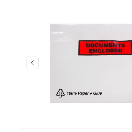
Preskoči na informacije o proizvodu
Prethodno