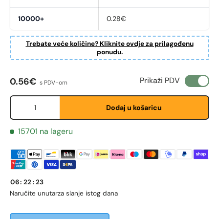
10000+
0.28€
Trebate veće količine? Kliknite ovdje za prilagođenu
ponudu.
Redovna cijena
Prikaži PDV
0.56€
s PDV-om
Fornavn
*
Količina
Dodaj u košaricu
Etternavn
*
15701 na lageru
E-post
*
06
:
22
:
23
Naručite unutar
za slanje istog dana
Telefon