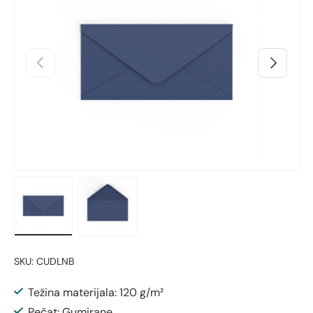
Prethodno
Sljedeći
Učitaj sliku 1 u prikazu galerije
Učitaj sliku 2 u prikazu galerije
SKU:
CUDLNB
Težina materijala: 120 g/m²
Pečat: Gumirane