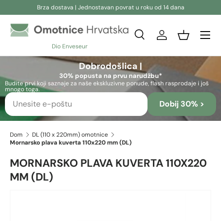
Brza dostava | Jednostavan povrat u roku od 14 dana
Preskoči na sadržaj
Pretraživanje
Prijava
Košara
Dio Enveseur
Pretraživanje
Pretraživanje
Dobrodošlica |
30% popusta na prvu narudžbu*
Budite prvi koji saznaje za naše ekskluzivne ponude, flash rasprodaje i još
mnogo toga.
Dobij 30% >
Dom
DL (110 x 220mm) omotnice
Mornarsko plava kuverta 110x220 mm (DL)
MORNARSKO PLAVA KUVERTA 110X220
MM (DL)
Preskoči na informacije o proizvodu