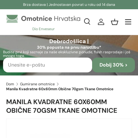
Brza dostava | Jednostavan povrat u roku od 14 dana
Preskoči na sadržaj
Pretraživanje
Prijava
Košara
Dio Enveseur
Pretraživanje
Pretraživanje
Dobrodošlica |
30% popusta na prvu narudžbu*
Budite prvi koji saznaje za naše ekskluzivne ponude, flash rasprodaje i još
mnogo toga.
Dobij 30% >
Dom
Gumirane omotnice
Manila Kvadratne 60x60mm Obične 70gsm Tkane Omotnice
MANILA KVADRATNE 60X60MM
OBIČNE 70GSM TKANE OMOTNICE
Preskoči na informacije o proizvodu