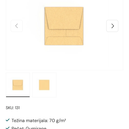
Prethodno
Sljedeći
Učitaj sliku 1 u prikazu galerije
Učitaj sliku 2 u prikazu galerije
SKU:
131
Težina materijala: 70 g/m²
Pečat: Gumirane