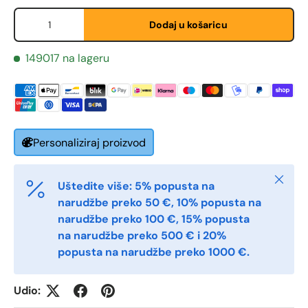
Količina
Dodaj u košaricu
Fornavn
*
149017 na lageru
Etternavn
*
Personaliziraj proizvod
E-post
*
Zatvori
Uštedite više: 5% popusta na
Telefon
narudžbe preko 50 €, 10% popusta na
narudžbe preko 100 €, 15% popusta
na narudžbe preko 500 € i 20%
popusta na narudžbe preko 1000 €.
Postnummer
*
Udio: