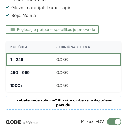
Glavni materijal: Tkane papir
Boja: Manila
Pogledajte potpune specifikacije proizvoda
KOLIČINA
JEDINIČNA CIJENA
1 - 249
0.08€
250 - 999
0.06€
1000+
0.05€
Trebate veće količine? Kliknite ovdje za prilagođenu
ponudu.
Redovna cijena
Prikaži PDV
0.08€
s PDV-om