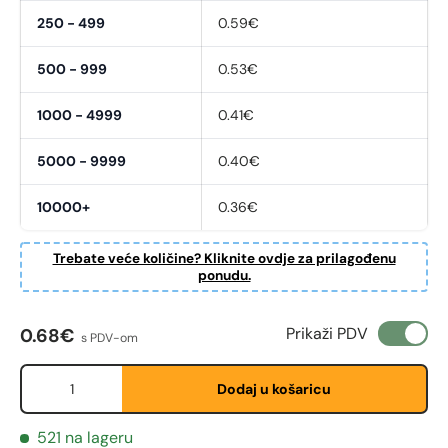
250 - 499
0.59€
500 - 999
0.53€
1000 - 4999
0.41€
Fornavn
5000 - 9999
0.40€
*
10000+
0.36€
Etternavn
*
Trebate veće količine? Kliknite ovdje za prilagođenu
ponudu.
E-post
*
Redovna cijena
Prikaži PDV
0.68€
s PDV-om
Količina
Dodaj u košaricu
Telefon
521 na lageru