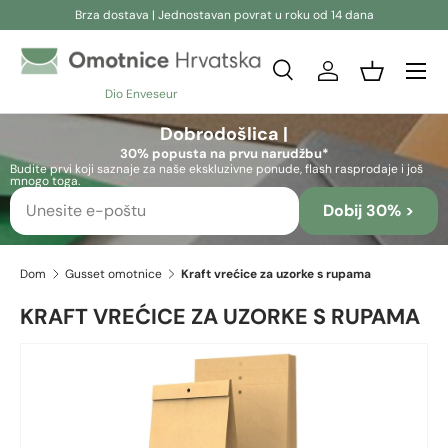
Brza dostava | Jednostavan povrat u roku od 14 dana
Preskoči na sadržaj
Pretraživanje
Prijava
Košara
Dio Enveseur
Pretraživanje
Pretraživanje
Dobrodošlica |
30% popusta na prvu narudžbu*
Budite prvi koji saznaje za naše ekskluzivne ponude, flash rasprodaje i još
mnogo toga.
Dobij 30% >
Dom
Gusset omotnice
Kraft vrećice za uzorke s rupama
KRAFT VREĆICE ZA UZORKE S RUPAMA
Preskoči na informacije o proizvodu