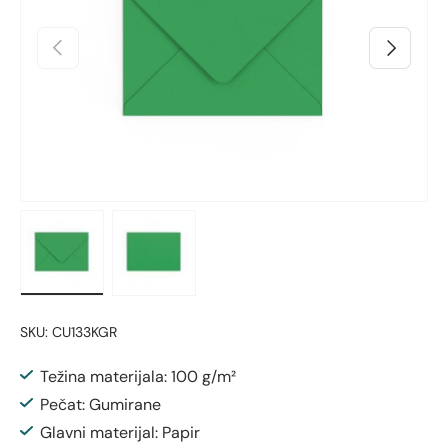
Prethodno
Sljedeći
Učitaj sliku 1 u prikazu galerije
Učitaj sliku 2 u prikazu galerije
SKU:
CU133KGR
Težina materijala: 100 g/m²
Pečat: Gumirane
Glavni materijal: Papir