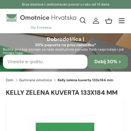
Brza dostava | Jednostavan povrat u roku od 14 dana
Preskoči na sadržaj
Pretraživanje
Prijava
Košara
Dio Enveseur
Pretraživanje
Pretraživanje
Dobrodošlica |
30% popusta na prvu narudžbu*
Budite prvi koji saznaje za naše ekskluzivne ponude, flash rasprodaje i još
mnogo toga.
Dobij 30% >
Dom
Gumirane omotnice
Kelly zelena kuverta 133x184 mm
KELLY ZELENA KUVERTA 133X184 MM
Preskoči na informacije o proizvodu