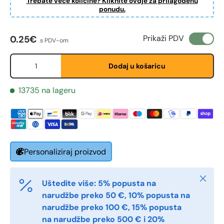
Trebate veće količine? Kliknite ovdje za prilagođenu
ponudu.
Redovna cijena
Prikaži PDV
0.25€
s PDV-om
Fornavn
Količina
*
Dodaj u košaricu
13735 na lageru
Etternavn
*
E-post
*
Personaliziraj proizvod
Zatvori
Telefon
Uštedite više: 5% popusta na
narudžbe preko 50 €, 10% popusta na
narudžbe preko 100 €, 15% popusta
na narudžbe preko 500 € i 20%
Postnummer
*