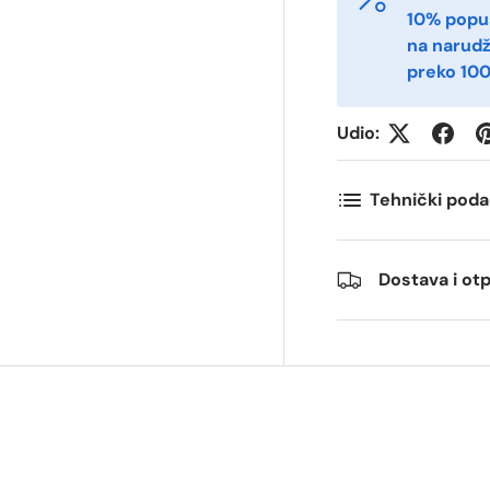
10% popu
na narud
preko 100
ostnummer
Antall
*
*
Udio:
ommentarer
Tehnički poda
Dostava i o