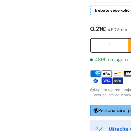
Trebate veće količ
Redovna cije
0.21€
s PDV-om
Količina
4895 na lageru
Kupujte sigurno – zaj
enkripcijom, od stran
ornavn
Etternavn
*
*
Personaliziraj 
-post
Telefon
*
Uštedite 