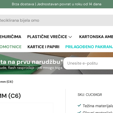
Brza dostava | Jednostavan povrat u roku od 14 dana
vanje
aživanje
JEHURIĆIMA
PLASTIČNE VREĆICE
KARTONSKA AM
 OMOTNICE
KARTICE I PAPIRI
PRILAGOĐENO PAKIRAN
ta na prvu narudžbu*
nude, flash rasprodaje i još mnogo toga.
2 mm (C6)
MM (C6)
SKU:
CUC6KGR
Težina materijal
Glavni materijal: