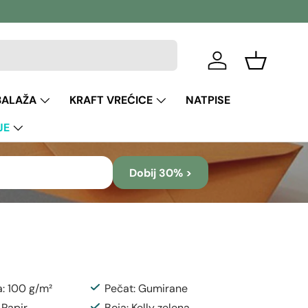
Prijava
Košara
BALAŽA
KRAFT VREĆICE
NATPISE
JE
Dobij 30% >
a: 100 g/m²
Pečat: Gumirane
 Papir
Boja: Kelly zelena