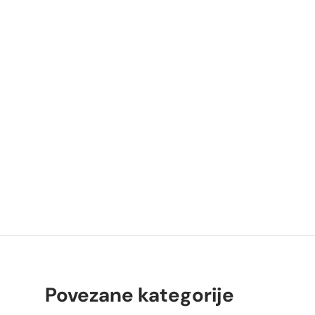
P
K
Povezane kategorije