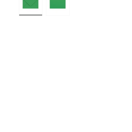
Učitaj sliku 1 u prikazu galerije
Učitaj sliku 2 u prikazu galerije
F
E