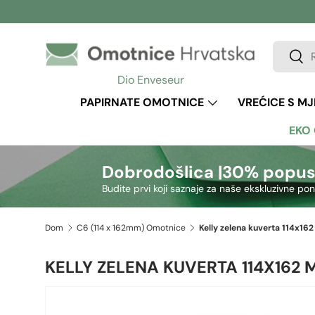
Preskoči na sadržaj
Pretraži
Pretr
Dio Enveseur
PAPIRNATE OMOTNICE
VREĆICE S M
EKO
Dobrodošlica |
30% popus
Budite prvi koji saznaje za naše ekskluzivne po
Dom
C6 (114 x 162mm) Omotnice
Kelly zelena kuverta 114x16
KELLY ZELENA KUVERTA 114X162 
Preskoči na informacije o proizvodu