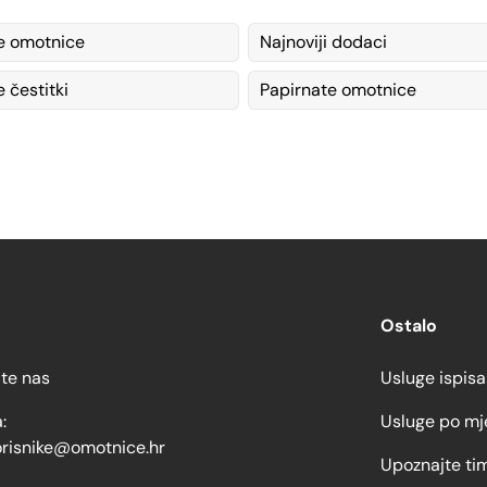
e omotnice
Najnoviji dodaci
 čestitki
Papirnate omotnice
Ostalo
jte nas
Usluge ispisa
:
Usluge po mj
orisnike@omotnice.hr
Upoznajte ti