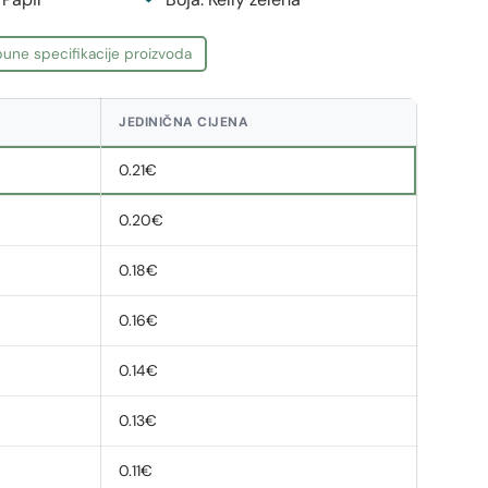
une specifikacije proizvoda
JEDINIČNA CIJENA
0.21€
0.20€
0.18€
0.16€
0.14€
0.13€
0.11€