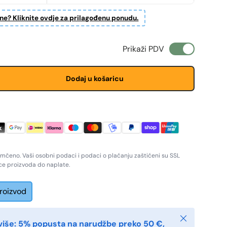
ine? Kliknite ovdje za prilagođenu ponudu.
na
Prikaži PDV
Dodaj u košaricu
amčeno. Vaši osobni podaci i podaci o plaćanju zaštićeni su SSL
ice proizvoda do naplate.
proizvod
Zatvoriti
više: 5% popusta na narudžbe preko 50 €,