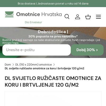
Brza dostava | Jednostavan povrat u roku od 14 dana
Preskoči na sadržaj
Pretraživanje
Prijava
Košara
Dio Enveseur
Pretraživanje
Pretraživanje
Dobrodošlica |
30% popusta na prvu narudžbu*
Budite prvi koji saznaje za naše ekskluzivne ponude, flash rasprodaje i još
mnogo toga.
Dobij 30% >
Dom
DL (110 x 220mm) omotnice
DL svijetlo ružičaste omotnice za koru i brtvljenje 120 g/m2
DL SVIJETLO RUŽIČASTE OMOTNICE ZA
KORU I BRTVLJENJE 120 G/M2
Preskoči na informacije o proizvodu