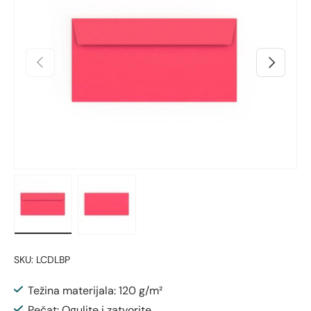
Prethodno
Sljedeći
Učitaj sliku 1 u prikazu galerije
Učitaj sliku 2 u prikazu galerije
SKU:
LCDLBP
Težina materijala: 120 g/m²
Pečat: Ogulite i zatvorite