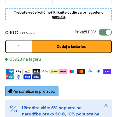
Trebate veće količine? Kliknite ovdje za prilagođenu
ponudu.
Redovna cijena
Prikaži PDV
0.51€
s PDV-om
Fornavn
*
Količina
Dodaj u košaricu
Etternavn
*
53928 na lageru
E-post
*
Personaliziraj proizvod
Telefon
Zatvori
Uštedite više: 5% popusta na
narudžbe preko 50 €, 10% popusta na