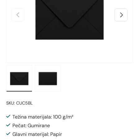
Prethodno
Sljedeći
Učitaj sliku 1 u prikazu galerije
Učitaj sliku 2 u prikazu galerije
SKU:
CUC5BL
Težina materijala: 100 g/m²
Pečat: Gumirane
Glavni materijal: Papir