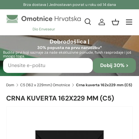
Brza dostava | Jednostavan povrat u roku od 14 dana
Preskoči na sadržaj
Pretraživanje
Prijava
Košara
Dio Enveseur
Pretraživanje
Pretraživanje
Dobrodošlica |
30% popusta na prvu narudžbu*
Budite prvi koji saznaje za naše ekskluzivne ponude, flash rasprodaje i još
mnogo toga.
Dobij 30% >
Dom
C5 (162 x 229mm) Omotnice
Crna kuverta 162x229 mm (C5)
CRNA KUVERTA 162X229 MM (C5)
Preskoči na informacije o proizvodu