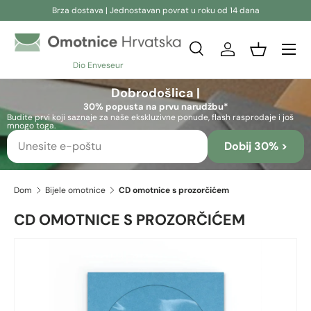
Brza dostava | Jednostavan povrat u roku od 14 dana
Preskoči na sadržaj
Pretraživanje
Prijava
Košara
Dio Enveseur
Pretraživanje
Pretraživanje
Dobrodošlica |
30% popusta na prvu narudžbu*
Budite prvi koji saznaje za naše ekskluzivne ponude, flash rasprodaje i još
mnogo toga.
Dobij 30% >
Dom
Bijele omotnice
CD omotnice s prozorčićem
CD OMOTNICE S PROZORČIĆEM
Slika 2 sada je dostupno u prikazu galerije
Preskoči na informacije o proizvodu