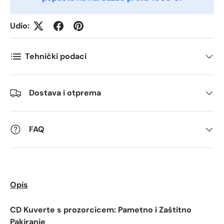
Postnummer
*
Udio:
Antall
*
Tehnički podaci
Kommentarer
Dostava i otprema
FAQ
Opis
CD Kuverte s prozorcicem: Pametno i Zaštitno
Pakiranje