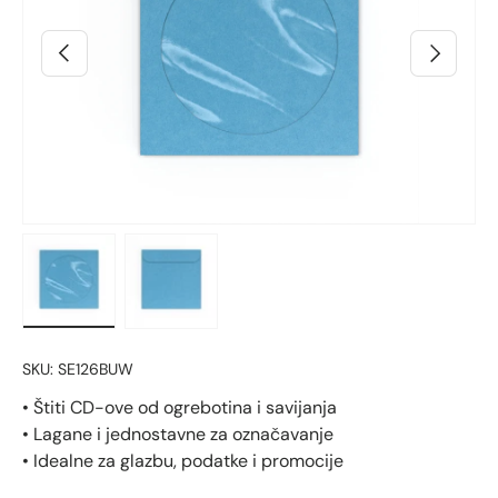
Prethodno
Sljedeći
Učitaj sliku 2 u prikazu galerije
Učitaj sliku 3 u prikazu galerije
SKU:
SE126BUW
• Štiti CD-ove od ogrebotina i savijanja
• Lagane i jednostavne za označavanje
• Idealne za glazbu, podatke i promocije