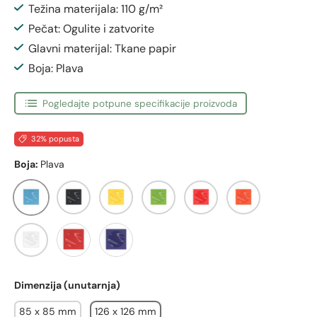
Težina materijala: 110 g/m²
Pečat: Ogulite i zatvorite
Glavni materijal: Tkane papir
Boja: Plava
Pogledajte potpune specifikacije proizvoda
32% popusta
Boja:
Plava
Plava
Crna
Žuta
Zelena
Crvena
Narancasta
Bijela
Tamno Crvena
Mornarsko Plava
Dimenzija (unutarnja)
85 x 85 mm
126 x 126 mm