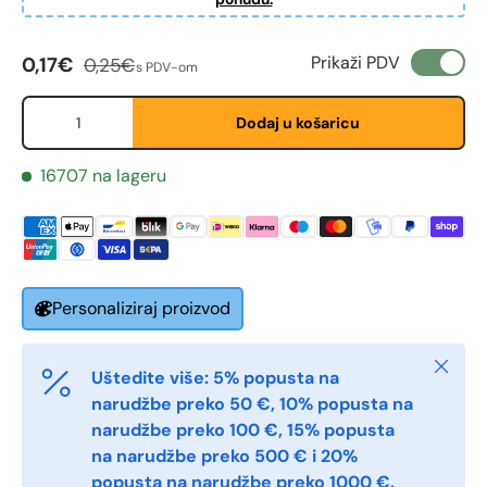
Cijena na sniženju
Redovna cijena
Prikaži PDV
0,17€
0,25€
s PDV-om
Količina
Dodaj u košaricu
Fornavn
*
16707 na lageru
Etternavn
*
Personaliziraj proizvod
E-post
*
Zatvori
Uštedite više: 5% popusta na
Telefon
narudžbe preko 50 €, 10% popusta na
narudžbe preko 100 €, 15% popusta
na narudžbe preko 500 € i 20%
popusta na narudžbe preko 1000 €.