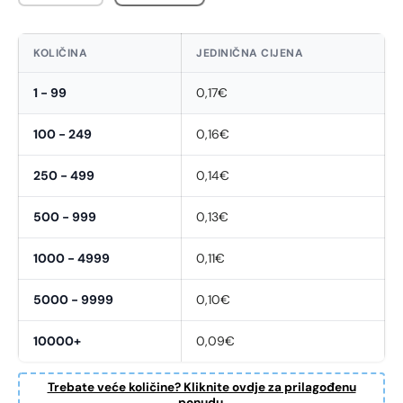
KOLIČINA
JEDINIČNA CIJENA
1 - 99
0,17€
100 - 249
0,16€
250 - 499
0,14€
500 - 999
0,13€
1000 - 4999
0,11€
5000 - 9999
0,10€
10000+
0,09€
Trebate veće količine? Kliknite ovdje za prilagođenu
ponudu.