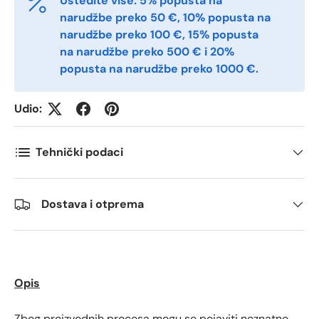
Uštedite više: 5% popusta na
Telefon
narudžbe preko 50 €, 10% popusta na
narudžbe preko 100 €, 15% popusta
na narudžbe preko 500 € i 20%
popusta na narudžbe preko 1000 €.
Postnummer
*
Udio:
Antall
*
Tehnički podaci
Kommentarer
Dostava i otprema
Opis
Zbog proizvodnih procesa mogu se pojaviti neznatne