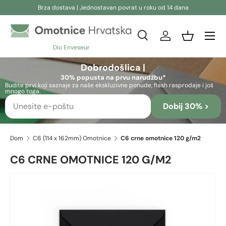
Brza dostava | Jednostavan povrat u roku od 14 dana
Preskoči na sadržaj
Pretraživanje
Prijava
Košara
Dio Enveseur
Pretraživanje
Pretraživanje
Dobrodošlica |
30% popusta na prvu narudžbu*
Budite prvi koji saznaje za naše ekskluzivne ponude, flash rasprodaje i još
mnogo toga.
Dobij 30% >
Dom
C6 (114 x 162mm) Omotnice
C6 crne omotnice 120 g/m2
C6 CRNE OMOTNICE 120 G/M2
Preskoči na informacije o proizvodu