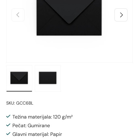
Prethodno
Sljedeći
Učitaj sliku 1 u prikazu galerije
Učitaj sliku 2 u prikazu galerije
SKU:
GCC6BL
Težina materijala: 120 g/m²
Pečat: Gumirane
Glavni materijal: Papir