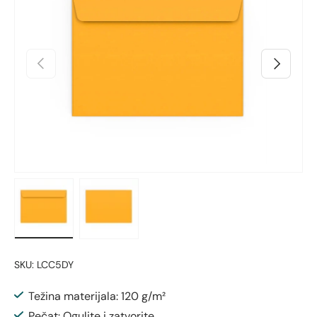
Prethodno
Sljedeći
Učitaj sliku 1 u prikazu galerije
Učitaj sliku 2 u prikazu galerije
SKU:
LCC5DY
Težina materijala: 120 g/m²
Pečat: Ogulite i zatvorite