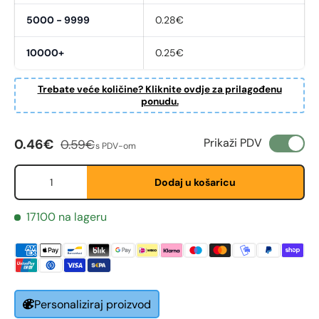
5000 - 9999
0.28€
10000+
0.25€
Fornavn
*
Trebate veće količine? Kliknite ovdje za prilagođenu
ponudu.
Etternavn
*
Cijena na sniženju
Redovna cijena
Prikaži PDV
0.46€
0.59€
s PDV-om
Količina
Dodaj u košaricu
E-post
*
17100 na lageru
Telefon
Postnummer
*
Personaliziraj proizvod