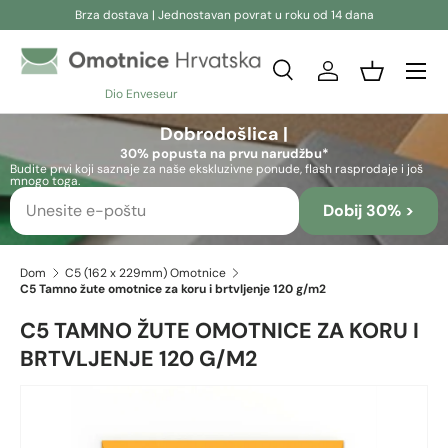
Brza dostava | Jednostavan povrat u roku od 14 dana
Preskoči na sadržaj
Pretraživanje
Prijava
Košara
Dio Enveseur
Pretraživanje
Pretraživanje
Dobrodošlica |
30% popusta na prvu narudžbu*
Budite prvi koji saznaje za naše ekskluzivne ponude, flash rasprodaje i još
mnogo toga.
Dobij 30% >
Dom
C5 (162 x 229mm) Omotnice
C5 Tamno žute omotnice za koru i brtvljenje 120 g/m2
C5 TAMNO ŽUTE OMOTNICE ZA KORU I
BRTVLJENJE 120 G/M2
Preskoči na informacije o proizvodu