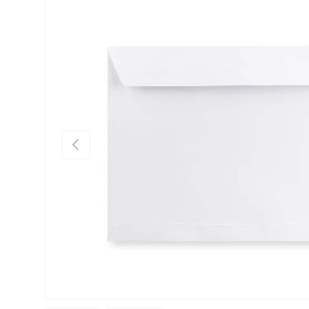
Preskoči na informacije o proizvodu
Prethodno