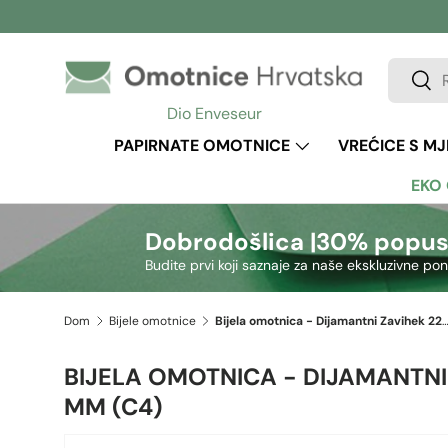
Preskoči na sadržaj
Pretraži
Pretr
Dio Enveseur
PAPIRNATE OMOTNICE
VREĆICE S M
EKO
Dobrodošlica |
30% popus
Budite prvi koji saznaje za naše ekskluzivne po
Dom
Bijele omotnice
Bijela omotnica - Dijamantni Zavihek 229x324 m
BIJELA OMOTNICA - DIJAMANTNI
MM (C4)