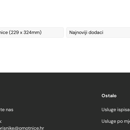
ice (229 x 324mm)
Najnoviji dodaci
Ostalo
jte nas
Usluge ispisa
:
Usluge po mj
orisnike@omotnice.hr