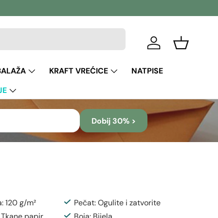
Prijava
Košara
BALAŽA
KRAFT VREĆICE
NATPISE
JE
Dobij 30% >
a: 120 g/m²
Pečat: Ogulite i zatvorite
: Tkane papir
Boja: Bijela