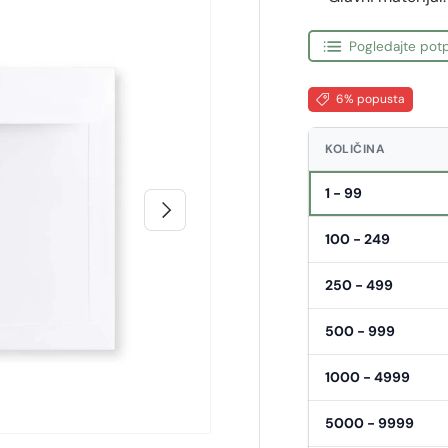
Pogledajte potp
6% popusta
KOLIČINA
1 - 99
Sljedeći
100 - 249
250 - 499
500 - 999
1000 - 4999
5000 - 9999