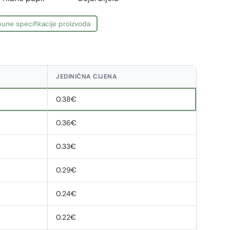
une specifikacije proizvoda
JEDINIČNA CIJENA
0.38€
0.36€
0.33€
0.29€
0.24€
0.22€