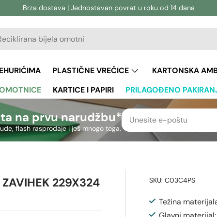
Brza dostava | Jednostavan povrat u roku od 14 dana
vanje
aživanje
JEHURIĆIMA
PLASTIČNE VREĆICE
KARTONSKA AM
 OMOTNICE
KARTICE I PAPIRI
PRILAGOĐENO PAKIRAN
ta na prvu narudžbu*
nude, flash rasprodaje i još mnogo toga.
m (C4)
 ZAVIHEK 229X324
SKU:
C03C4PS
Težina materijal
Glavni materijal