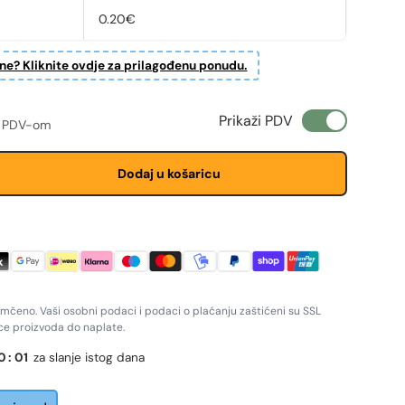
0.20€
ine? Kliknite ovdje za prilagođenu ponudu.
ženju
 cijena
Prikaži PDV
 PDV-om
Dodaj u košaricu
amčeno. Vaši osobni podaci i podaci o plaćanju zaštićeni su SSL
ice proizvoda do naplate.
0
:
01
za slanje istog dana