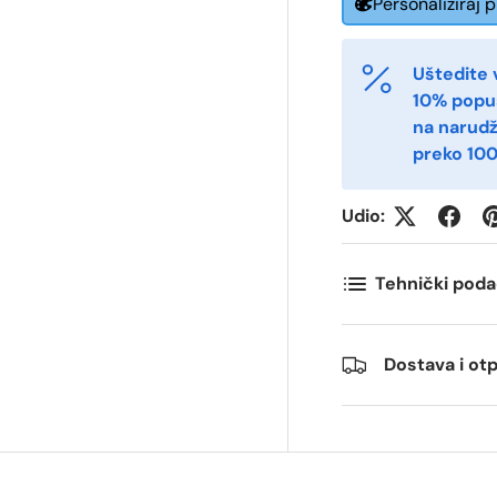
Personaliziraj 
-post
Telefon
*
Uštedite 
ostnummer
Antall
*
*
10% popu
na narud
preko 100
ommentarer
Udio:
Tehnički poda
Dostava i o