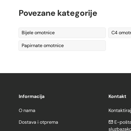
Povezane kategorije
Bijele omotnice
C4 omotn
Papirnate omotnice
Informacija
Kontakt
O nama
Kontaktira
Dostava i otprema
E-pošta
sluzbazak