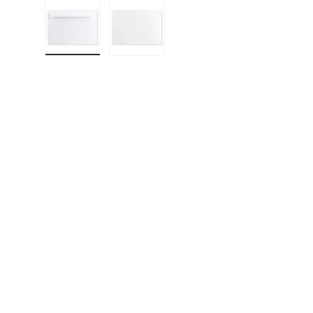
Učitaj sliku 1 u prikazu galerije
Učitaj sliku 2 u prikazu galerije
F