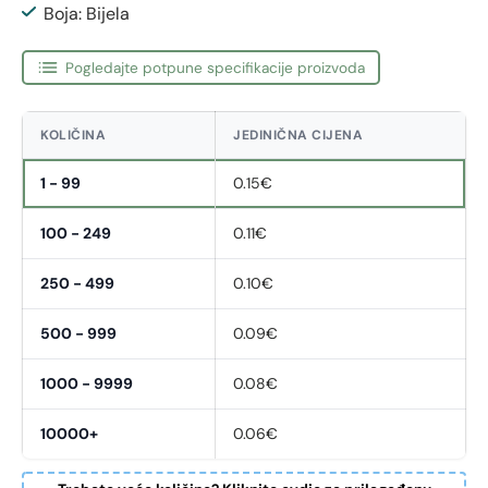
Boja: Bijela
Pogledajte potpune specifikacije proizvoda
KOLIČINA
JEDINIČNA CIJENA
1 - 99
0.15€
100 - 249
0.11€
250 - 499
0.10€
500 - 999
0.09€
1000 - 9999
0.08€
10000+
0.06€