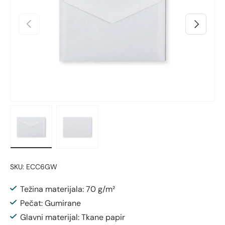
Prethodno
Sljedeći
Učitaj sliku 1 u prikazu galerije
Učitaj sliku 2 u prikazu galerije
SKU:
ECC6GW
Težina materijala: 70 g/m²
Pečat: Gumirane
Glavni materijal: Tkane papir