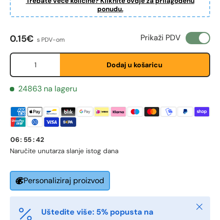
Trebate veće količine? Kliknite ovdje za prilagođenu
ponudu.
Redovna cijena
Prikaži PDV
0.15€
s PDV-om
First Name
*
Količina
Dodaj u košaricu
Last Name
*
24863 na lageru
Email
*
06
:
55
:
42
Naručite unutar
za slanje istog dana
Phone
Personaliziraj proizvod
Postal Code
*
Zatvori
Uštedite više: 5% popusta na