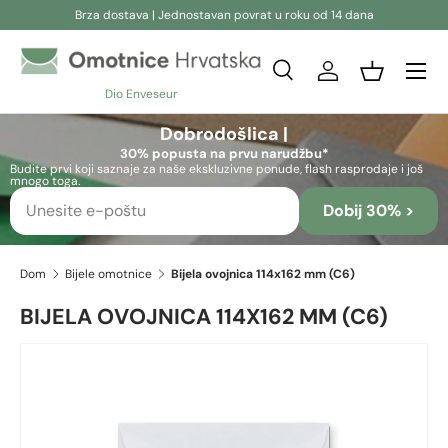
Brza dostava | Jednostavan povrat u roku od 14 dana
Preskoči na sadržaj
Pretraživanje
Prijava
Košara
Dio Enveseur
Pretraživanje
Pretraživanje
Dobrodošlica |
30% popusta na prvu narudžbu*
Budite prvi koji saznaje za naše ekskluzivne ponude, flash rasprodaje i još
mnogo toga.
Dobij 30% >
Dom
Bijele omotnice
Bijela ovojnica 114x162 mm (C6)
BIJELA OVOJNICA 114X162 MM (C6)
Skip to product information