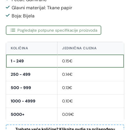
Glavni materijal: Tkane papir
Boja: Bijela
Pogledajte potpune specifikacije proizvoda
KOLIČINA
JEDINIČNA CIJENA
1 - 249
0.15€
250 - 499
0.14€
500 - 999
0.13€
1000 - 4999
0.10€
5000+
0.09€
Trebate veće količine? Kliknite ovdje za prilagođenu