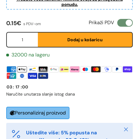
ponudu.
Redovna cijena
Fornavn
*
Prikaži PDV
0.15€
s PDV-om
Količina
Dodaj u košaricu
Etternavn
*
32000 na lageru
E-post
*
03
:
17
:
00
Naručite unutar
za slanje istog dana
Telefon
Personaliziraj proizvod
Postnummer
*
Zatvori
Uštedite više: 5% popusta na