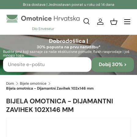
Brza dostava | Jednostavan povrat u roku od 14 dana
Preskoči na sadržaj
Pretraživanje
Prijava
Košara
Dio Enveseur
Pretraživanje
Pretraživanje
Dobrodošlica |
30% popusta na prvu narudžbu*
Budite prvi koji saznaje za naše ekskluzivne ponude, flash rasprodaje i još
mnogo toga.
Dobij 30% >
Dom
Bijele omotnice
Bijela omotnica - Dijamantni Zavihek 102x146 mm
BIJELA OMOTNICA - DIJAMANTNI
ZAVIHEK 102X146 MM
Preskoči na informacije o proizvodu