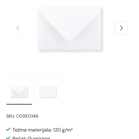
Prethodno
Sljedeći
Učitaj sliku 1 u prikazu galerije
Učitaj sliku 2 u prikazu galerije
SKU:
C03102146
Težina materijala: 120 g/m²
Pečat: Gumirane