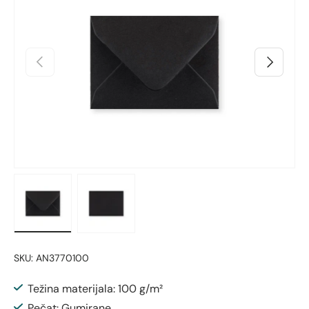
Prethodno
Sljedeći
Učitaj sliku 1 u prikazu galerije
Učitaj sliku 2 u prikazu galerije
SKU:
AN3770100
Težina materijala: 100 g/m²
Pečat: Gumirane