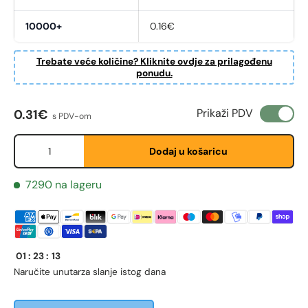
10000+
0.16€
Trebate veće količine? Kliknite ovdje za prilagođenu
ponudu.
Redovna cijena
Prikaži PDV
0.31€
s PDV-om
Fornavn
*
Količina
Dodaj u košaricu
7290 na lageru
Etternavn
*
E-post
*
01
:
23
:
13
Naručite unutar
za slanje istog dana
Telefon