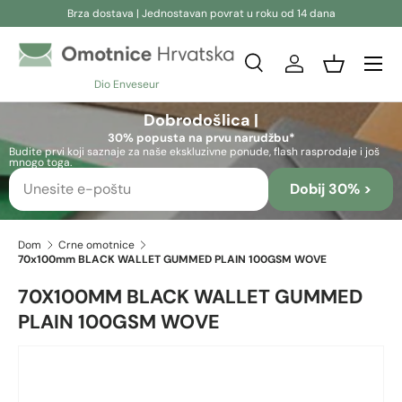
Brza dostava | Jednostavan povrat u roku od 14 dana
Preskoči na sadržaj
Pretraživanje
Prijava
Košara
Dio Enveseur
Pretraživanje
Pretraživanje
Dobrodošlica |
30% popusta na prvu narudžbu*
Budite prvi koji saznaje za naše ekskluzivne ponude, flash rasprodaje i još
mnogo toga.
Dobij 30% >
Dom
Crne omotnice
70x100mm BLACK WALLET GUMMED PLAIN 100GSM WOVE
70X100MM BLACK WALLET GUMMED
PLAIN 100GSM WOVE
Preskoči na informacije o proizvodu