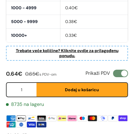
1000 - 4999
0.40€
5000 - 9999
0.38€
10000+
0.33€
Fornavn
Trebate veće količine? Kliknite ovdje za prilagođenu
*
ponudu.
Cijena na sniženju
Redovna cijena
Prikaži PDV
0.64€
0.65€
Etternavn
s PDV-om
*
Količina
Dodaj u košaricu
E-post
*
8735 na lageru
Telefon