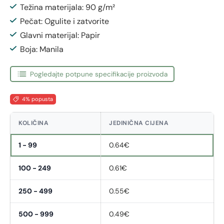
Težina materijala: 90 g/m²
Pečat: Ogulite i zatvorite
Glavni materijal: Papir
Boja: Manila
Pogledajte potpune specifikacije proizvoda
4% popusta
KOLIČINA
JEDINIČNA CIJENA
1 - 99
0.64€
100 - 249
0.61€
250 - 499
0.55€
500 - 999
0.49€