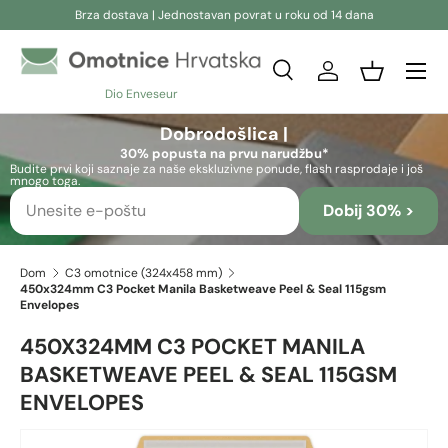
Brza dostava | Jednostavan povrat u roku od 14 dana
Preskoči na sadržaj
Pretraživanje
Prijava
Košara
Dio Enveseur
Pretraživanje
Pretraživanje
Dobrodošlica |
30% popusta na prvu narudžbu*
Budite prvi koji saznaje za naše ekskluzivne ponude, flash rasprodaje i još
mnogo toga.
Dobij 30% >
Dom
C3 omotnice (324x458 mm)
450x324mm C3 Pocket Manila Basketweave Peel & Seal 115gsm
Envelopes
450X324MM C3 POCKET MANILA
BASKETWEAVE PEEL & SEAL 115GSM
ENVELOPES