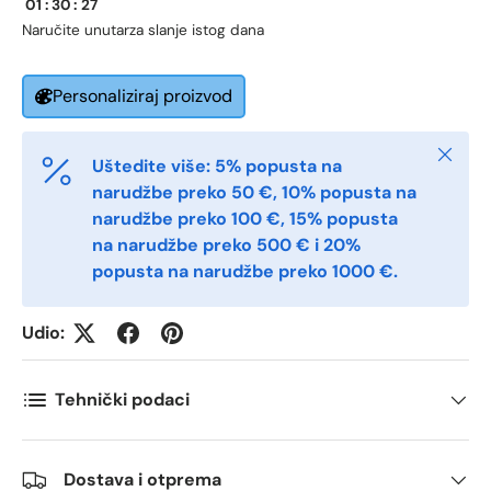
01
:
30
:
26
Naručite unutar
za slanje istog dana
Postnummer
*
Personaliziraj proizvod
Antall
*
Zatvori
Uštedite više: 5% popusta na
narudžbe preko 50 €, 10% popusta na
narudžbe preko 100 €, 15% popusta
Kommentarer
na narudžbe preko 500 € i 20%
popusta na narudžbe preko 1000 €.
Udio:
Tehnički podaci
Dostava i otprema