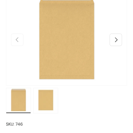
Preskoči na informacije o proizvodu
Prethodno
Sljedeći
Učitaj sliku 1 u prikazu galerije
Učitaj sliku 2 u prikazu galerije
SKU:
746