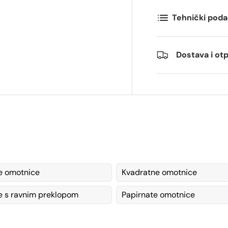
Tehnički poda
ommentarer
Dostava i o
e omotnice
Kvadratne omotnice
 s ravnim preklopom
Papirnate omotnice