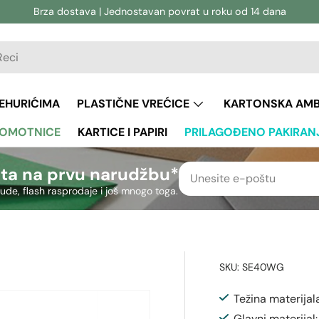
Brza dostava | Jednostavan povrat u roku od 14 dana
vanje
aživanje
JEHURIĆIMA
PLASTIČNE VREĆICE
KARTONSKA AM
 OMOTNICE
KARTICE I PAPIRI
PRILAGOĐENO PAKIRAN
ta na prvu narudžbu*
nude, flash rasprodaje i još mnogo toga.
SKU:
SE40WG
Težina materijal
Glavni materijal