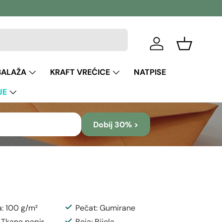
Prijava
Košara
BALAŽA
KRAFT VREĆICE
NATPISE
JE
Dobij 30% >
a: 100 g/m²
Pečat: Gumirane
: Tkane papir
Boja: Bijela