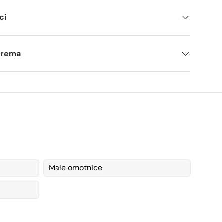
ci
tprema
Male omotnice