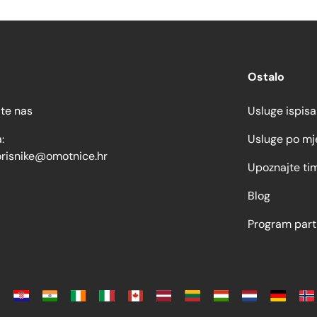
Ostalo
jte nas
Usluge ispisa
:
Usluge po mj
orisnike@omotnice.hr
Upoznajte ti
Blog
Program part