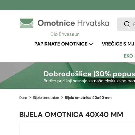
Preskoči na sadržaj
Pretraži
Pretr
Dio Enveseur
PAPIRNATE OMOTNICE
VREĆICE S M
EKO
Dobrodošlica |
30% popus
Budite prvi koji saznaje za naše ekskluzivne po
Dom
Bijele omotnice
Bijela omotnica 40x40 mm
BIJELA OMOTNICA 40X40 MM
Preskoči na informacije o proizvodu