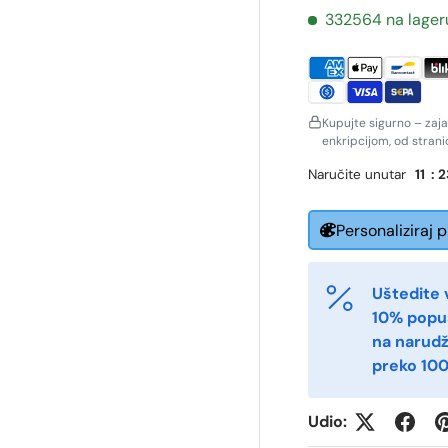
332564 na lager
Kupujte sigurno – zaj
enkripcijom, od stran
Naručite unutar
11
:
2
Personaliziraj 
ornavn
Etternavn
*
*
Uštedite 
10% popu
na narud
-post
Telefon
*
preko 100
Udio:
ostnummer
Antall
*
*