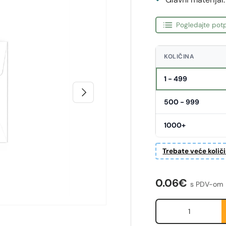
Pogledajte potp
KOLIČINA
1 - 499
Sljedeći
500 - 999
1000+
Trebate veće količ
Redovna cije
0.06€
s PDV-om
Količina