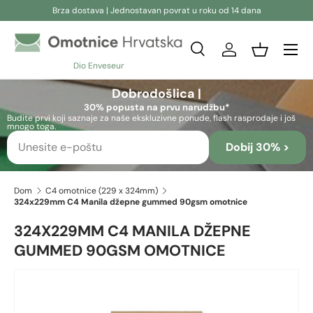
Brza dostava | Jednostavan povrat u roku od 14 dana
Preskoči na sadržaj
Pretraživanje
Prijava
Košara
Dio Enveseur
Pretraživanje
Pretraživanje
Dobrodošlica |
30% popusta na prvu narudžbu*
Budite prvi koji saznaje za naše ekskluzivne ponude, flash rasprodaje i još
mnogo toga.
Dobij 30% >
Dom
C4 omotnice (229 x 324mm)
324x229mm C4 Manila džepne gummed 90gsm omotnice
324X229MM C4 MANILA DŽEPNE
GUMMED 90GSM OMOTNICE
Preskoči na informacije o proizvodu