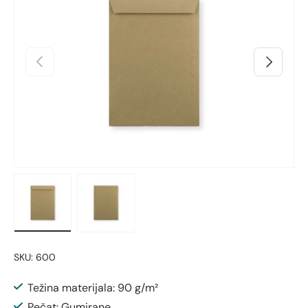
Prethodno
Sljedeći
Učitaj sliku 1 u prikazu galerije
Učitaj sliku 2 u prikazu galerije
SKU:
600
Težina materijala: 90 g/m²
Pečat: Gumirane