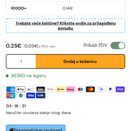
10000+
0.14€
Trebate veće količine? Kliknite ovdje za prilagođenu
ponudu.
Fornavn
*
Cijena na sniženju
Redovna cijena
Prikaži PDV
0.25€
0.29€
s PDV-om
Etternavn
*
Količina
Dodaj u košaricu
36360 na lageru
E-post
*
Telefon
03
:
16
:
21
Naručite unutar
za slanje istog dana
Postnummer
*
Personaliziraj proizvod