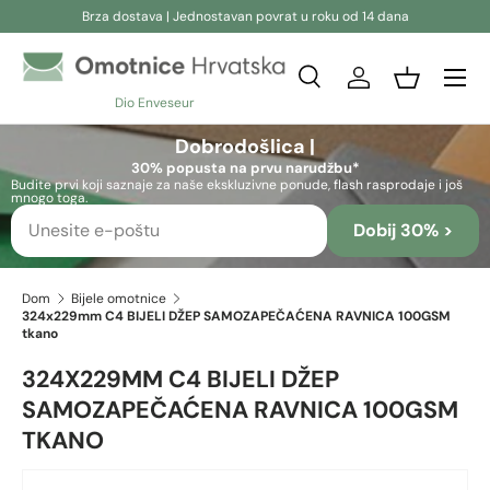
Brza dostava | Jednostavan povrat u roku od 14 dana
Preskoči na sadržaj
Pretraživanje
Prijava
Košara
Dio Enveseur
Pretraživanje
Pretraživanje
Dobrodošlica |
30% popusta na prvu narudžbu*
Budite prvi koji saznaje za naše ekskluzivne ponude, flash rasprodaje i još
mnogo toga.
Dobij 30% >
Dom
Bijele omotnice
324x229mm C4 BIJELI DŽEP SAMOZAPEČAĆENA RAVNICA 100GSM
tkano
324X229MM C4 BIJELI DŽEP
SAMOZAPEČAĆENA RAVNICA 100GSM
TKANO