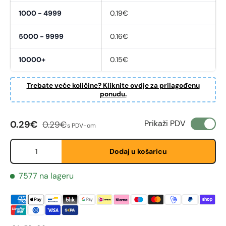
1000 - 4999
0.19€
5000 - 9999
0.16€
First Name
10000+
0.15€
*
Trebate veće količine? Kliknite ovdje za prilagođenu
ponudu.
Last Name
*
Cijena na sniženju
Redovna cijena
Prikaži PDV
0.29€
0.29€
s PDV-om
Email
*
Količina
Dodaj u košaricu
7577 na lageru
Phone
Postal Code
*