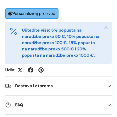
Postal Code
*
Personaliziraj proizvod
Zatvori
Quantity
*
Uštedite više: 5% popusta na
narudžbe preko 50 €, 10% popusta na
narudžbe preko 100 €, 15% popusta
Comments
na narudžbe preko 500 € i 20%
popusta na narudžbe preko 1000 €.
Udio:
Dostava i otprema
FAQ