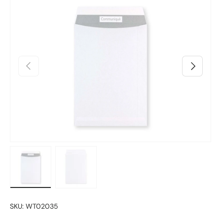
Skip to product information
Prethodno
Sljedeći
Učitaj sliku 1 u prikazu galerije
Učitaj sliku 2 u prikazu galerije
SKU:
WT02035