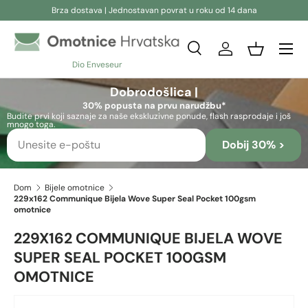
Brza dostava | Jednostavan povrat u roku od 14 dana
Preskoči na sadržaj
Pretraživanje
Prijava
Košara
Dio Enveseur
Pretraživanje
Pretraživanje
Dobrodošlica |
30% popusta na prvu narudžbu*
Budite prvi koji saznaje za naše ekskluzivne ponude, flash rasprodaje i još
mnogo toga.
Dobij 30% >
Dom
Bijele omotnice
229x162 Communique Bijela Wove Super Seal Pocket 100gsm
omotnice
229X162 COMMUNIQUE BIJELA WOVE
SUPER SEAL POCKET 100GSM
OMOTNICE