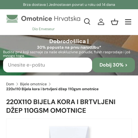
Brza dostava | Jednostavan povrat u roku od 14 dana
Preskoči na sadržaj
Pretraživanje
Prijava
Košara
Dio Enveseur
Pretraživanje
Pretraživanje
Dobrodošlica |
30% popusta na prvu narudžbu*
Budite prvi koji saznaje za naše ekskluzivne ponude, flash rasprodaje i još
mnogo toga.
Dobij 30% >
Dom
Bijele omotnice
220x110 Bijela kora i brtvljeni džep 110gsm omotnice
220X110 BIJELA KORA I BRTVLJENI
DŽEP 110GSM OMOTNICE
Skip to product information