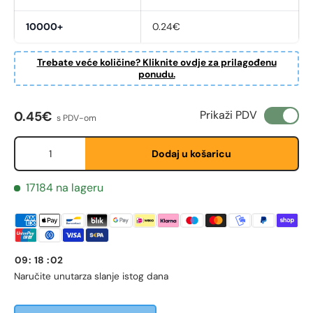
10000+
0.24€
Trebate veće količine? Kliknite ovdje za prilagođenu
ponudu.
First Name
*
Redovna cijena
Prikaži PDV
0.45€
s PDV-om
Količina
Dodaj u košaricu
Last Name
*
17184 na lageru
Email
*
09
:
18
:
02
Phone
Naručite unutar
za slanje istog dana