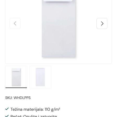
Prethodno
Sljedeći
Učitaj sliku 1 u prikazu galerije
Učitaj sliku 2 u prikazu galerije
SKU:
WHDLPPS
Težina materijala: 110 g/m²
Pečat: Ogulite i zatvorite