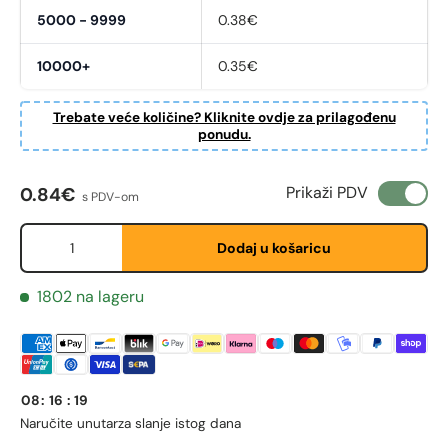
5000 - 9999
0.38€
10000+
0.35€
Trebate veće količine? Kliknite ovdje za prilagođenu
ponudu.
Fornavn
*
Redovna cijena
Prikaži PDV
0.84€
s PDV-om
Etternavn
*
Količina
Dodaj u košaricu
1802 na lageru
E-post
*
Telefon
08
:
16
:
19
Naručite unutar
za slanje istog dana