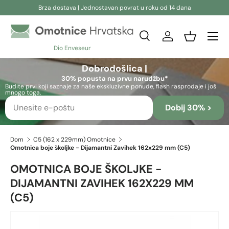
Brza dostava | Jednostavan povrat u roku od 14 dana
Preskoči na sadržaj
Pretraživanje
Prijava
Košara
Dio Enveseur
Pretraživanje
Pretraživanje
Dobrodošlica |
30% popusta na prvu narudžbu*
Budite prvi koji saznaje za naše ekskluzivne ponude, flash rasprodaje i još
mnogo toga.
Dobij 30% >
Dom
C5 (162 x 229mm) Omotnice
Omotnica boje školjke - Dijamantni Zavihek 162x229 mm (C5)
OMOTNICA BOJE ŠKOLJKE -
DIJAMANTNI ZAVIHEK 162X229 MM
(C5)