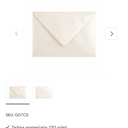
Preskoči na informacije o proizvodu
Prethodno
Sljedeći
Učitaj sliku 1 u prikazu galerije
Učitaj sliku 2 u prikazu galerije
SKU:
G07C5
Težina materijala: 120 g/m²