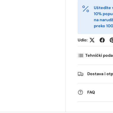
Uštedite 
-post
Telefon
*
10% popu
na narud
preko 100
ostnummer
Antall
*
*
Udio:
ommentarer
Tehnički poda
Dostava i o
FAQ