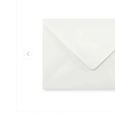
Preskoči na informacije o proizvodu
Prethodno