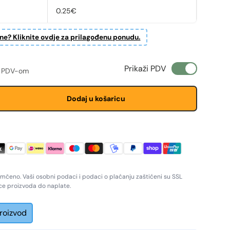
0.25€
ine? Kliknite ovdje za prilagođenu ponudu.
ženju
a cijena
Prikaži PDV
 PDV-om
Dodaj u košaricu
amčeno. Vaši osobni podaci i podaci o plaćanju zaštićeni su SSL
ice proizvoda do naplate.
proizvod