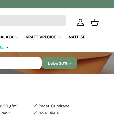
Prijava
Košara
BALAŽA
KRAFT VREĆICE
NATPISE
JE
Dobij 30% >
a: 90 g/m²
Pečat: Gumirane
 Papir
Boja: Bijela