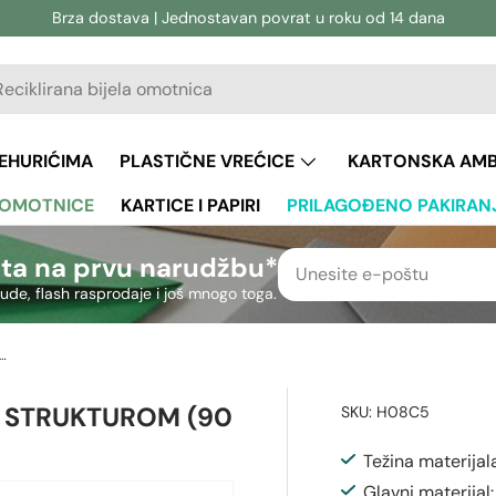
Brza dostava | Jednostavan povrat u roku od 14 dana
vanje
aživanje
JEHURIĆIMA
PLASTIČNE VREĆICE
KARTONSKA AM
 OMOTNICE
KARTICE I PAPIRI
PRILAGOĐENO PAKIRAN
ta na prvu narudžbu*
nude, flash rasprodaje i još mnogo toga.
nica s rebrastom strukturom (90 g/m²) 162x229 mm (C5)
 STRUKTUROM (90
SKU:
H08C5
Težina materijal
Glavni materijal: