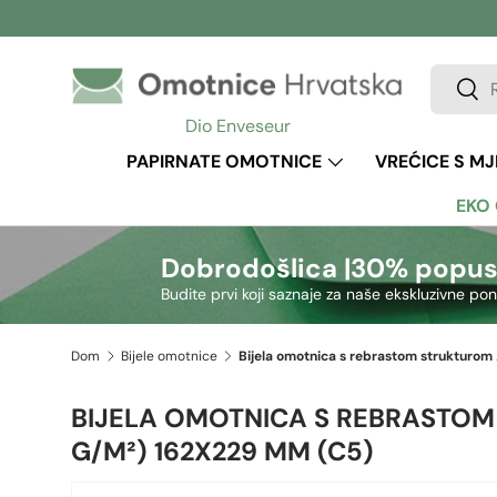
Preskoči na sadržaj
Pretraži
Pretr
Dio Enveseur
PAPIRNATE OMOTNICE
VREĆICE S M
EKO
Dobrodošlica |
30% popus
Budite prvi koji saznaje za naše ekskluzivne po
Dom
Bijele omotnice
Bijela omot
BIJELA OMOTNICA S REBRASTOM
G/M²) 162X229 MM (C5)