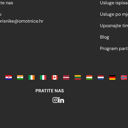
jte nas
Usluge ispisa
:
Usluge po mj
orisnike@omotnice.hr
Upoznajte ti
Blog
Program part
PRATITE NAS