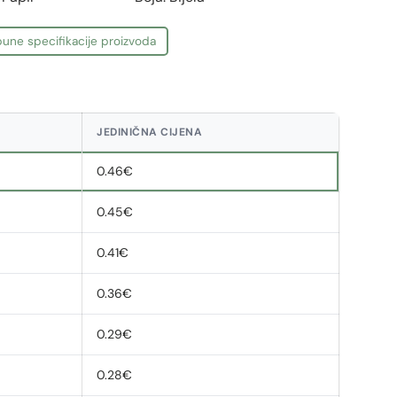
une specifikacije proizvoda
JEDINIČNA CIJENA
0.46€
0.45€
0.41€
0.36€
0.29€
0.28€