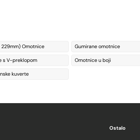
x 229mm) Omotnice
Gumirane omotnice
e s V-preklopom
Omotnice u boji
ske kuverte
Ostalo