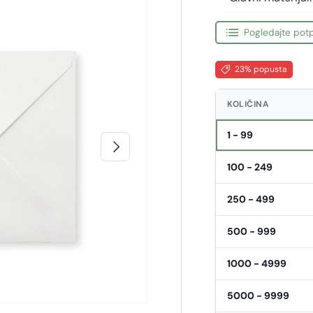
Pogledajte potp
23% popusta
KOLIČINA
1 - 99
Sljedeći
100 - 249
250 - 499
500 - 999
1000 - 4999
5000 - 9999