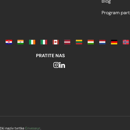
Blog
Program part
PRATITE NAS
ki naziv tvrtke
Enveseur
.