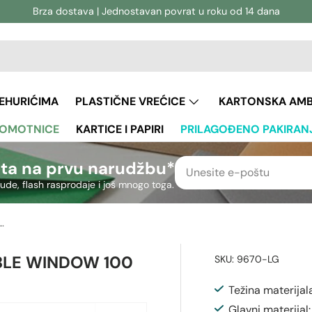
Brza dostava | Jednostavan povrat u roku od 14 dana
vanje
aživanje
JEHURIĆIMA
PLASTIČNE VREĆICE
KARTONSKA AM
 OMOTNICE
KARTICE I PAPIRI
PRILAGOĐENO PAKIRAN
ta na prvu narudžbu*
nude, flash rasprodaje i još mnogo toga.
5 mm DL Laser Compatible window 100 gsm
IBLE WINDOW 100
SKU:
9670-LG
Težina materijal
Glavni materijal