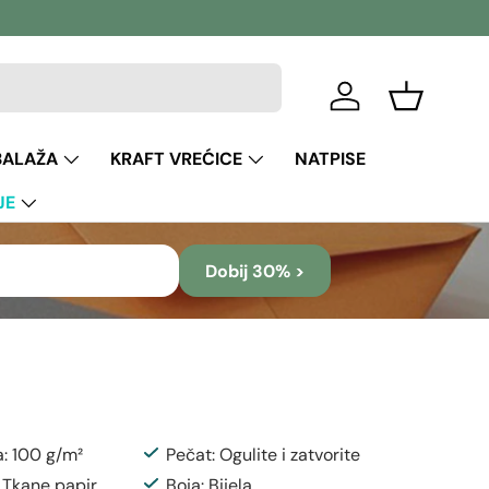
Prijava
Košara
BALAŽA
KRAFT VREĆICE
NATPISE
JE
Dobij 30% >
a: 100 g/m²
Pečat: Ogulite i zatvorite
: Tkane papir
Boja: Bijela