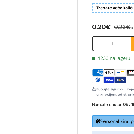
Trebate veće količ
Cijena na sni
Redovn
0.20€
0.23€
s
Količina
4236 na lageru
Kupujte sigurno – zaj
enkripcijom, od stran
ornavn
Etternavn
Naručite unutar
05
:
1
*
*
Personaliziraj 
-post
Telefon
*