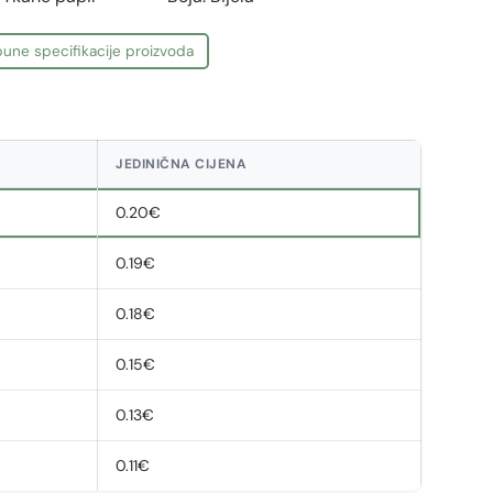
une specifikacije proizvoda
JEDINIČNA CIJENA
0.20€
0.19€
0.18€
0.15€
0.13€
0.11€