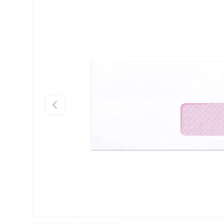
Preskoči na informacije o proizvodu
Prethodno