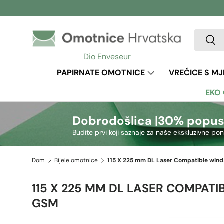
Preskoči na sadržaj
Pretraži
Pretr
Dio Enveseur
PAPIRNATE OMOTNICE
VREĆICE S M
EKO
Dobrodošlica |
30% popus
Budite prvi koji saznaje za naše ekskluzivne po
Dom
Bijele omotnice
115 X 22
115 X 225 MM DL LASER COMPAT
GSM