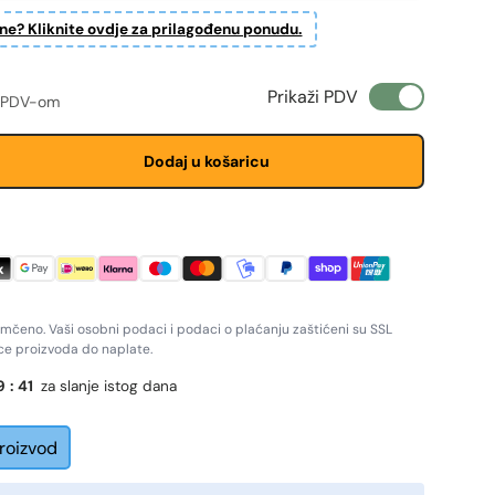
ine? Kliknite ovdje za prilagođenu ponudu.
ženju
a cijena
Prikaži PDV
 PDV-om
Dodaj u košaricu
amčeno. Vaši osobni podaci i podaci o plaćanju zaštićeni su SSL
ice proizvoda do naplate.
9
:
40
za slanje istog dana
proizvod