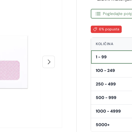
Pogledajte potp
6% popusta
KOLIČINA
1 - 99
Sljedeći
100 - 249
250 - 499
500 - 999
1000 - 4999
5000+