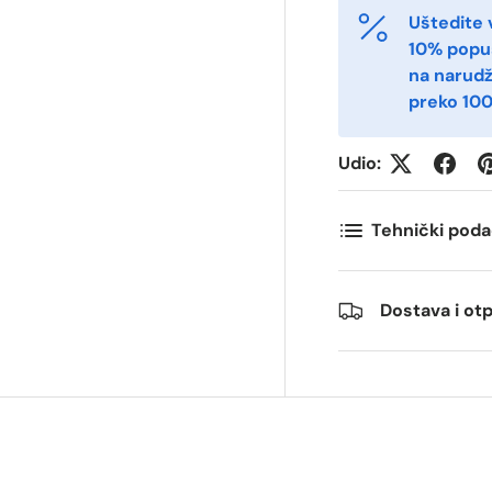
Uštedite 
10% popu
ostnummer
Antall
*
*
na narud
preko 100
ommentarer
Udio:
Tehnički poda
Dostava i o