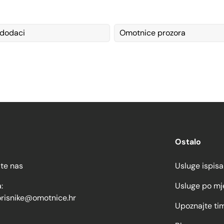
 dodaci
Omotnice prozora
Ostalo
jte nas
Usluge ispisa
:
Usluge po mj
orisnike@omotnice.hr
Upoznajte ti