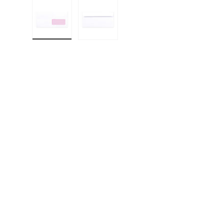
Učitaj sliku 1 u prikazu galerije
Učitaj sliku 2 u prikazu galerije
F
E