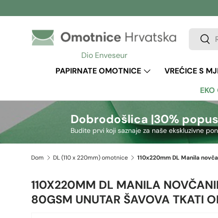
Preskoči na sadržaj
Pretraži
Pretr
Dio Enveseur
PAPIRNATE OMOTNICE
VREĆICE S M
EKO
Dobrodošlica |
30% popus
Budite prvi koji saznaje za naše ekskluzivne po
Dom
DL (110 x 220mm) omotnice
110X220MM DL MANILA NOVČAN
80GSM UNUTAR ŠAVOVA TKATI 