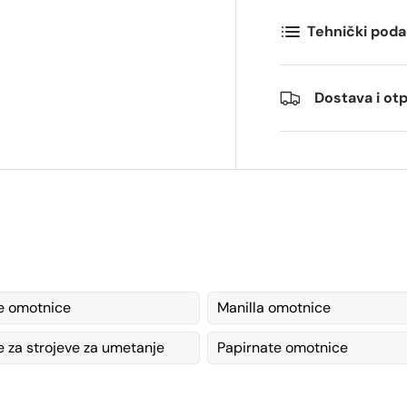
Tehnički poda
ommentarer
Dostava i o
e omotnice
Manilla omotnice
 za strojeve za umetanje
Papirnate omotnice