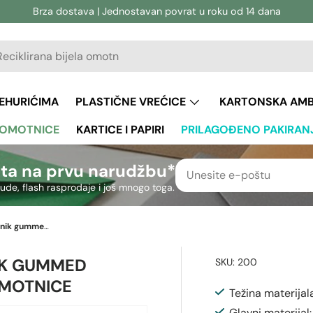
Brza dostava | Jednostavan povrat u roku od 14 dana
vanje
aživanje
JEHURIĆIMA
PLASTIČNE VREĆICE
KARTONSKA AM
 OMOTNICE
KARTICE I PAPIRI
PRILAGOĐENO PAKIRAN
ta na prvu narudžbu*
nude, flash rasprodaje i još mnogo toga.
110x220mm DL Manila novčanik gummed 80gsm unutar šavova tkati omotnice
IK GUMMED
SKU:
200
OMOTNICE
Težina materijal
Glavni materijal