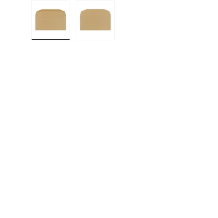
Učitaj sliku 1 u prikazu galerije
Učitaj sliku 2 u prikazu galerije
F
E
P