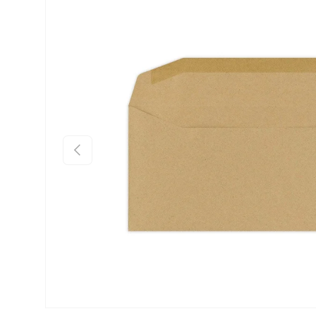
Preskoči na informacije o proizvodu
Prethodno