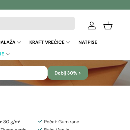
Prijava
Košara
BALAŽA
KRAFT VREĆICE
NATPISE
JE
Dobij 30% >
a: 80 g/m²
Pečat: Gumirane
: Tkane papir
Boja: Manila