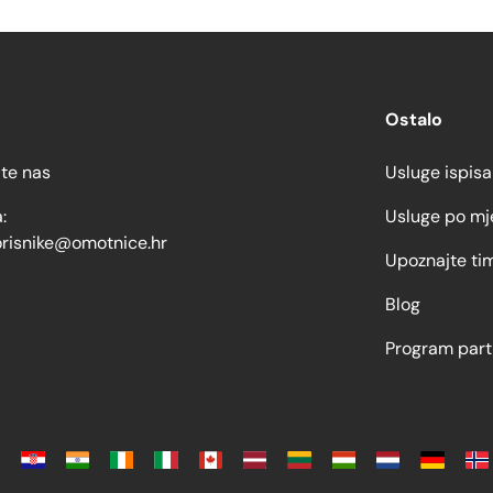
Ostalo
jte nas
Usluge ispisa
:
Usluge po mj
orisnike@omotnice.hr
Upoznajte ti
Blog
Program part