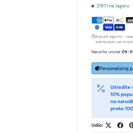
21971 na lageru
Kupujte sigurno – zaj
enkripcijom, od stran
Naručite unutar
09
:
0
Personaliziraj 
ornavn
Etternavn
*
*
Uštedite 
10% popu
na narud
-post
Telefon
*
preko 100
Udio:
ostnummer
Antall
*
*