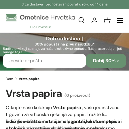
Brza dostava | Jednostavan povrat u roku od 14 dana
Preskoči na sadržaj
Pretraživanje
Prijava
Košara
Dio Enveseur
Pretraživanje
Pretraživanje
Dobrodošlica |
30% popusta na prvu narudžbu*
Budite prvi koji saznaje za naše ekskluzivne ponude, flash rasprodaje i još
mnogo toga.
Dobij 30% >
Dom
Vrsta papira
Vrsta papira
(0 proizvodi)
Otkrijte našu kolekciju
Vrste papira
, vašu jedinstvenu
trgovinu za vrhunska rješenja za papir. Tražite li
izdržljive kraft omotnice
S visokokvalitetnim opcijama poput
,
elegantni luksuzni papir
Tyvek® omotnica
ili
ekološki prihvatljiv reciklirani papir
otpornih na trganje
,
krutih kartona s punom
, odabrali smo