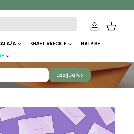
Prijava
Košara
BALAŽA
KRAFT VREĆICE
NATPISE
JE
Dobij 30% >