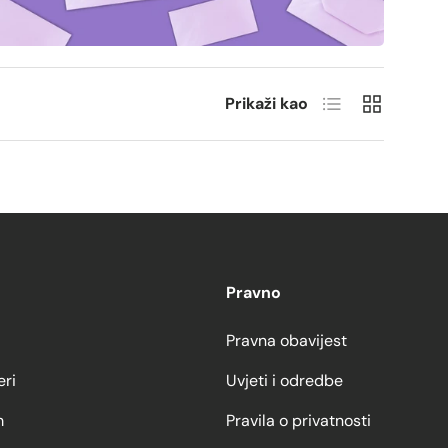
Popis
Mreža
Prikaži kao
Pravno
Pravna obavijest
eri
Uvjeti i odredbe
m
Pravila o privatnosti