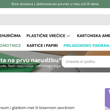
Brza dostava | Jednostavan povrat u roku od 14 dana
vanje
aživanje
JEHURIĆIMA
PLASTIČNE VREĆICE
KARTONSKA AM
 OMOTNICE
KARTICE I PAPIRI
PRILAGOĐENO PAKIRAN
ta na prvu narudžbu*
nude, flash rasprodaje i još mnogo toga.
nsom i glatkom mat ili bisernom završnom