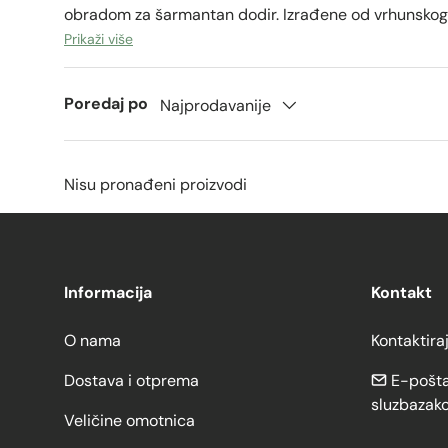
obradom za šarmantan dodir. Izrađene od vrhunskog 
savršene su za pozivnice za vjenčanje, zahvalnice i p
Prikaži više
Poredaj po
Najprodavanije
Nisu pronađeni proizvodi
Informacija
Kontakt
O nama
Kontaktira
Dostava i otprema
E-pošta
sluzbazak
Veličine omotnica