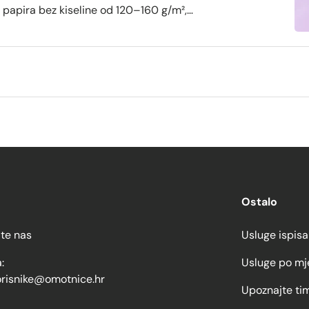
papira bez kiseline od 120–160 g/m²,
roljetnu korespondenciju.
Ostalo
jte nas
Usluge ispisa
:
Usluge po mj
orisnike@omotnice.hr
Upoznajte ti