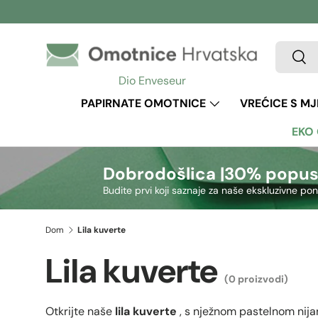
Preskoči na sadržaj
Pretraži
Pretr
Dio Enveseur
PAPIRNATE OMOTNICE
VREĆICE S M
EKO
Dobrodošlica |
30% popus
Budite prvi koji saznaje za naše ekskluzivne po
Dom
Lila kuverte
Lila kuverte
(0 proizvodi)
Otkrijte naše
lila kuverte
, s nježnom pastelnom nija