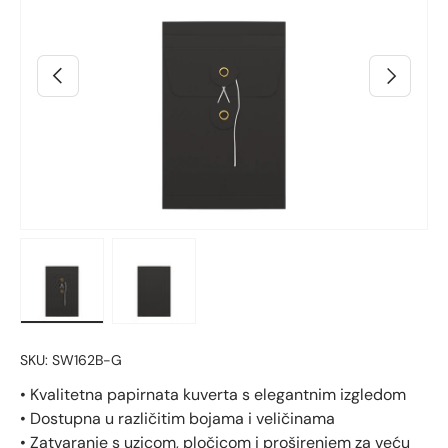
Prethodno
Sljedeći
Učitaj sliku 2 u prikazu galerije
Učitaj sliku 3 u prikazu galerije
SKU:
SW162B-G
• Kvalitetna papirnata kuverta s elegantnim izgledom
• Dostupna u različitim bojama i veličinama
• Zatvaranje s uzicom, pločicom i proširenjem za veću