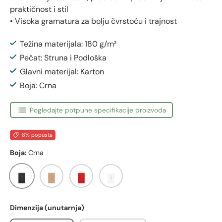
praktičnost i stil
• Visoka gramatura za bolju čvrstoću i trajnost
Težina materijala: 180 g/m²
Pečat: Struna i Podloška
Glavni materijal: Karton
Boja: Crna
Pogledajte potpune specifikacije proizvoda
8% popusta
Boja:
Crna
Crna
Manila
Crvena
Bijela
Dimenzija (unutarnja)