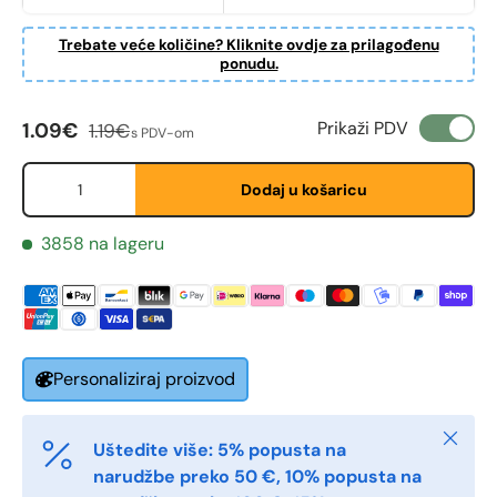
Trebate veće količine? Kliknite ovdje za prilagođenu
ponudu.
Cijena na sniženju
Redovna cijena
Prikaži PDV
1.09€
1.19€
s PDV-om
Fornavn
*
Količina
Dodaj u košaricu
Etternavn
*
3858 na lageru
E-post
*
Personaliziraj proizvod
Telefon
Zatvori
Uštedite više: 5% popusta na
narudžbe preko 50 €, 10% popusta na