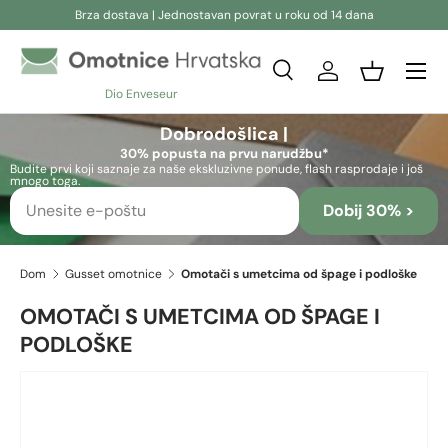
Brza dostava | Jednostavan povrat u roku od 14 dana
Preskoči na sadržaj
Pretraživanje
Prijava
Košara
Dio Enveseur
Pretraživanje
Pretraživanje
Dobrodošlica |
30% popusta na prvu narudžbu*
Budite prvi koji saznaje za naše ekskluzivne ponude, flash rasprodaje i još
mnogo toga.
Dobij 30% >
Dom
Gusset omotnice
Omotači s umetcima od špage i podloške
OMOTAČI S UMETCIMA OD ŠPAGE I
PODLOŠKE
Slika 2 sada je dostupno u prikazu galerije
Preskoči na informacije o proizvodu