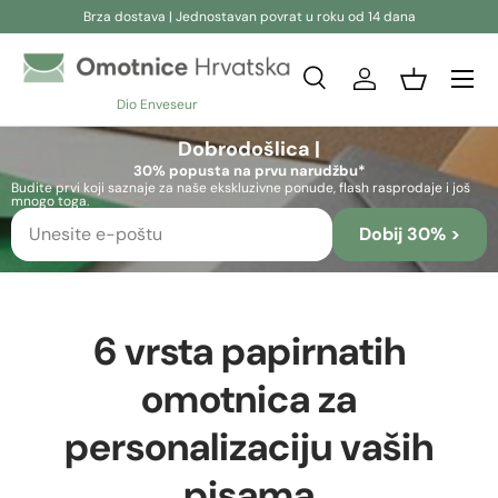
Brza dostava | Jednostavan povrat u roku od 14 dana
Preskoči na sadržaj
Pretraživanje
Prijava
Košara
Dio Enveseur
Pretraživanje
Pretraživanje
Dobrodošlica |
30% popusta na prvu narudžbu*
Budite prvi koji saznaje za naše ekskluzivne ponude, flash rasprodaje i još
mnogo toga.
Dobij 30% >
6 vrsta papirnatih
omotnica za
personalizaciju vaših
pisama