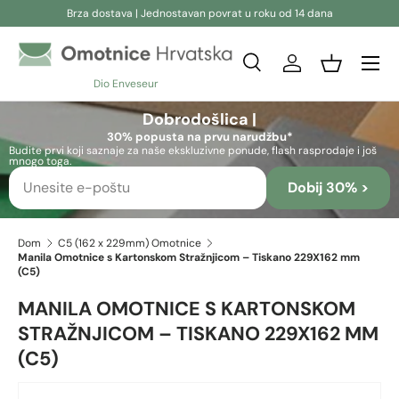
Brza dostava | Jednostavan povrat u roku od 14 dana
Preskoči na sadržaj
Pretraživanje
Prijava
Košara
Dio Enveseur
Pretraživanje
Pretraživanje
Dobrodošlica |
30% popusta na prvu narudžbu*
Budite prvi koji saznaje za naše ekskluzivne ponude, flash rasprodaje i još
mnogo toga.
Dobij 30% >
Dom
C5 (162 x 229mm) Omotnice
Manila Omotnice s Kartonskom Stražnjicom – Tiskano 229X162 mm
(C5)
MANILA OMOTNICE S KARTONSKOM
STRAŽNJICOM – TISKANO 229X162 MM
(C5)