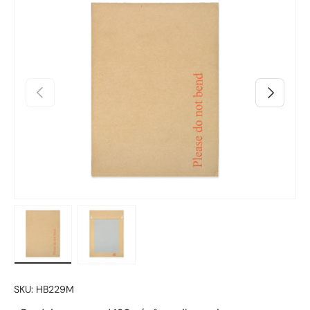
Preskoči na informacije o proizvodu
Prethodno
Sljedeći
Učitaj sliku 1 u prikazu galerije
Učitaj sliku 2 u prikazu galerije
SKU:
HB229M