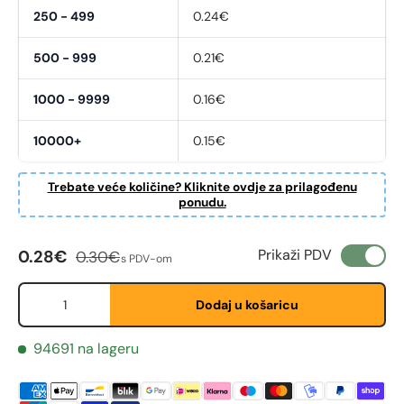
250 - 499
0.24€
500 - 999
0.21€
1000 - 9999
0.16€
10000+
0.15€
Trebate veće količine? Kliknite ovdje za prilagođenu
ponudu.
Cijena na sniženju
Redovna cijena
Prikaži PDV
0.28€
0.30€
s PDV-om
Fornavn
*
Količina
Dodaj u košaricu
94691 na lageru
Etternavn
*