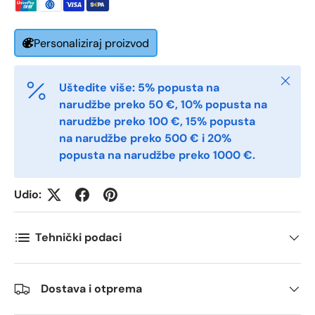
E-post
*
Personaliziraj proizvod
Telefon
Zatvori
Uštedite više: 5% popusta na
narudžbe preko 50 €, 10% popusta na
narudžbe preko 100 €, 15% popusta
Postnummer
*
na narudžbe preko 500 € i 20%
popusta na narudžbe preko 1000 €.
Antall
*
Udio:
Tehnički podaci
Kommentarer
Dostava i otprema