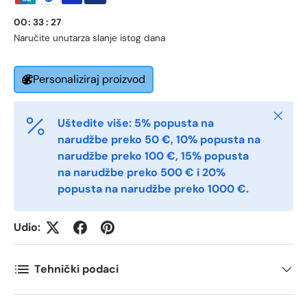
Fornavn
*
00
:
33
:
27
Naručite unutar
za slanje istog dana
Etternavn
*
Personaliziraj proizvod
Zatvori
Uštedite više: 5% popusta na
E-post
*
narudžbe preko 50 €, 10% popusta na
narudžbe preko 100 €, 15% popusta
na narudžbe preko 500 € i 20%
Telefon
popusta na narudžbe preko 1000 €.
Udio:
Postnummer
*
Tehnički podaci
Antall
*