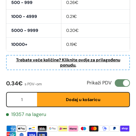
500 - 999
0.26€
1000 - 4999
0.21€
5000 - 9999
0.20€
10000+
0.19€
Trebate veće količine? Kliknite ovdje za prilagođenu
ponudu.
Redovna cijena
Prikaži PDV
0.34€
s PDV-om
Količina
Dodaj u košaricu
19357 na lageru