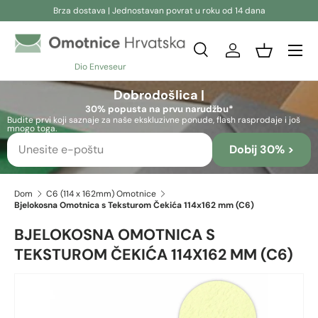
Brza dostava | Jednostavan povrat u roku od 14 dana
Preskoči na sadržaj
Pretraživanje
Prijava
Košara
Dio Enveseur
Pretraživanje
Pretraživanje
Dobrodošlica |
30% popusta na prvu narudžbu*
Budite prvi koji saznaje za naše ekskluzivne ponude, flash rasprodaje i još
mnogo toga.
Dobij 30% >
Dom
C6 (114 x 162mm) Omotnice
Bjelokosna Omotnica s Teksturom Čekića 114x162 mm (C6)
BJELOKOSNA OMOTNICA S
TEKSTUROM ČEKIĆA 114X162 MM (C6)
Preskoči na informacije o proizvodu