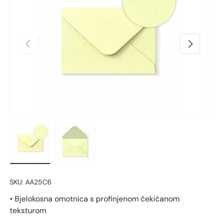
Prethodno
Sljedeći
Učitaj sliku 1 u prikazu galerije
Učitaj sliku 2 u prikazu galerije
SKU:
AA25C6
• Bjelokosna omotnica s profinjenom čekićanom
teksturom