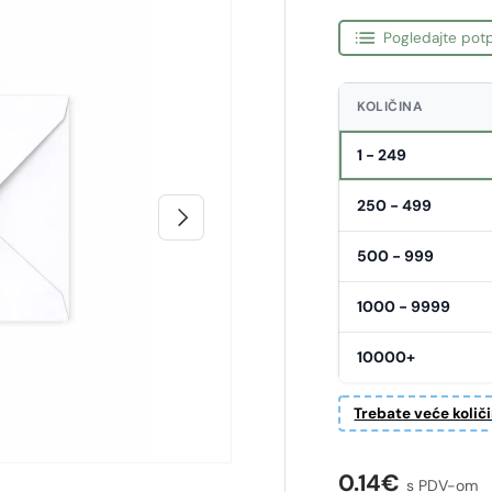
Pogledajte potp
KOLIČINA
1 - 249
250 - 499
Sljedeći
500 - 999
1000 - 9999
10000+
Trebate veće količ
Redovna cije
0.14€
s PDV-om