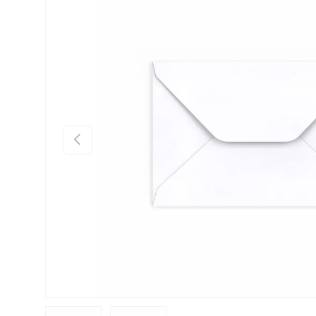
Preskoči na informacije o proizvodu
Prethodno