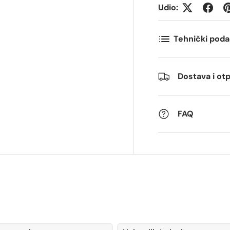
Udio:
ostnummer
Antall
*
*
Tehnički poda
ommentarer
Dostava i o
FAQ