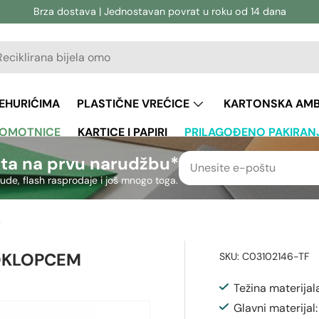
Brza dostava | Jednostavan povrat u roku od 14 dana
vanje
aživanje
JEHURIĆIMA
PLASTIČNE VREĆICE
KARTONSKA AM
 OMOTNICE
KARTICE I PAPIRI
PRILAGOĐENO PAKIRAN
ta na prvu narudžbu*
nude, flash rasprodaje i još mnogo toga.
x146mm
POKLOPCEM
SKU:
C03102146-TF
Težina materijal
Glavni materijal