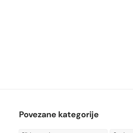
P
K
Povezane kategorije