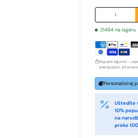
Količina
21464 na lageru
Kupujte sigurno – zaj
enkripcijom, od stran
Personaliziraj 
ornavn
Etternavn
*
*
Uštedite 
10% popu
na narud
-post
Telefon
*
preko 100