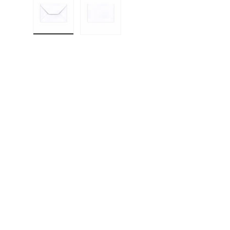
Učitaj sliku 1 u prikazu galerije
Učitaj sliku 2 u prikazu galerije
F
E