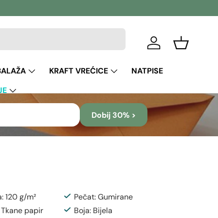
Prijava
Košara
BALAŽA
KRAFT VREĆICE
NATPISE
JE
Dobij 30% >
a: 120 g/m²
Pečat: Gumirane
: Tkane papir
Boja: Bijela