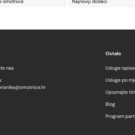
e omotnice
Najnoviji dodaci
Ostalo
jte nas
Usluge ispisa
:
Usluge po mj
orisnike@omotnice.hr
Upoznajte ti
Blog
Program part