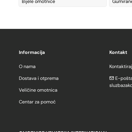
Bijele omotnice
Gumiran
Informacija
Kontakt
O nama
Kontaktira
Dostava i otprema
E-pošta
sluzbazak
Veličine omotnica
Centar za pomoć