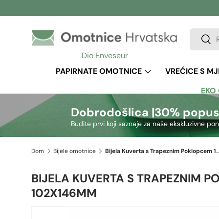
Preskoči na sadržaj
Pretraži
Pretr
Dio Enveseur
PAPIRNATE OMOTNICE
VREĆICE S M
EKO
Dobrodošlica |
30% popus
Budite prvi koji saznaje za naše ekskluzivne po
Dom
Bijele omotnice
Bijela Kuverta s Trapeznim Poklopcem 102
BIJELA KUVERTA S TRAPEZNIM 
102X146MM