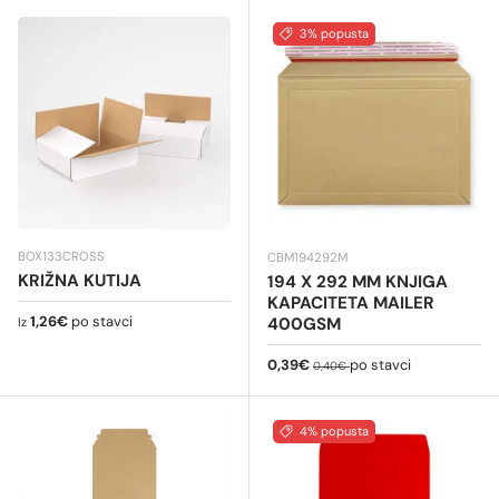
3% popusta
BOX133CROSS
CBM194292M
KRIŽNA KUTIJA
194 X 292 MM KNJIGA
KAPACITETA MAILER
Redovna cijena
1,26€
po stavci
400GSM
Iz
Cijena na sniženju
Redovna cijena
0,39€
po stavci
0,40€
4% popusta