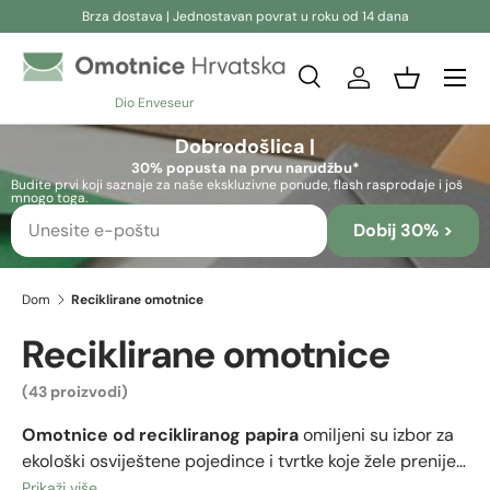
Brza dostava | Jednostavan povrat u roku od 14 dana
Preskoči na sadržaj
Pretraživanje
Prijava
Košara
Dio Enveseur
Pretraživanje
Pretraživanje
Dobrodošlica |
30% popusta na prvu narudžbu*
Budite prvi koji saznaje za naše ekskluzivne ponude, flash rasprodaje i još
mnogo toga.
Dobij 30% >
Dom
Reciklirane omotnice
Reciklirane omotnice
(43 proizvodi)
Omotnice od recikliranog papira
omiljeni su izbor za
ekološki osviještene pojedince i tvrtke koje žele prenijeti
sliku održivosti. Mnoge tvrtke uvode ovu vrstu proizvoda
Prikaži više