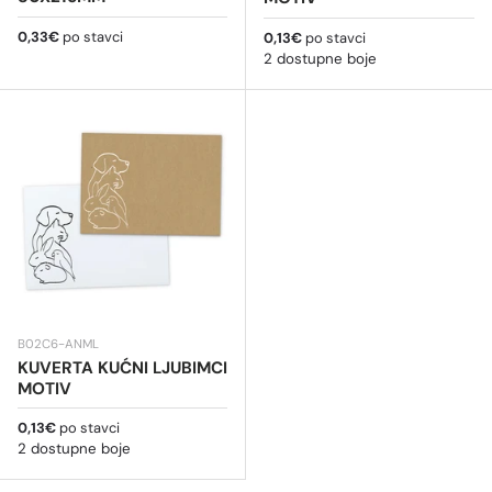
Redovna cijena
0,33€
po stavci
Redovna cijena
0,13€
po stavci
2 dostupne boje
B02C6-ANML
KUVERTA KUĆNI LJUBIMCI
MOTIV
Redovna cijena
0,13€
po stavci
2 dostupne boje