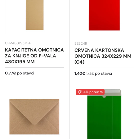
CFM480195M-P
BE324R
KAPACITETNA OMOTNICA
CRVENA KARTONSKA
ZA KNJIGE OD F-VALA
OMOTNICA 324X229 MM
480X195 MM
(C4)
Redovna cijena
0,77€
po stavci
Cijena na sniženju
Redovna cijena
1,40€
po stavci
1,46€
4% popusta