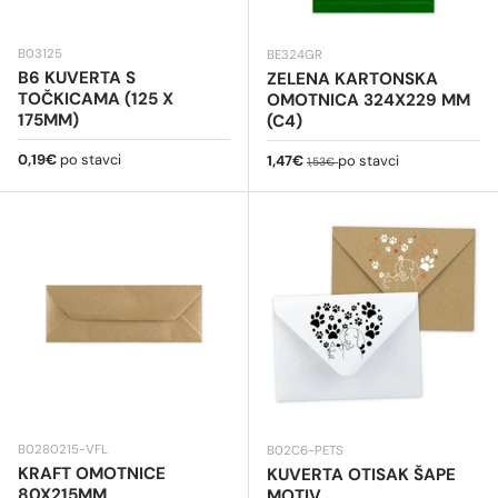
B03125
BE324GR
B6 KUVERTA S
ZELENA KARTONSKA
TOČKICAMA (125 X
OMOTNICA 324X229 MM
175MM)
(C4)
Redovna cijena
0,19€
po stavci
Cijena na sniženju
Redovna cijena
1,47€
po stavci
1,53€
B0280215-VFL
B02C6-PETS
KRAFT OMOTNICE
KUVERTA OTISAK ŠAPE
80X215MM
MOTIV